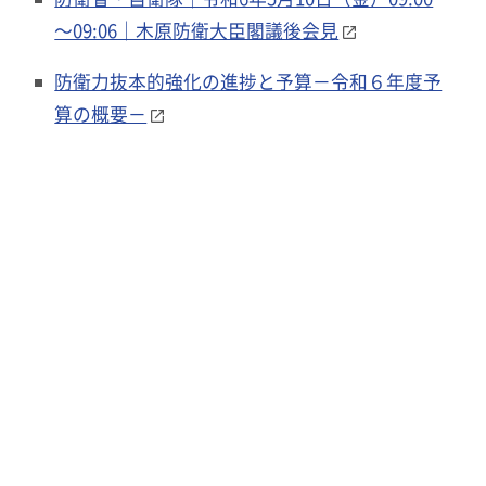
～09:06｜木原防衛大臣閣議後会見
防衛力抜本的強化の進捗と予算－令和６年度予
算の概要－