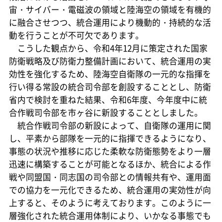
宙・サイバー・電磁波の領域と陸海空の領域を有機的
に融合させつつ、統合運用により機動的・持続的な活
動を行うことが不可欠であります。
こうした観点から、令和4年12月に策定された国家
防衛戦略及び防衛力整備計画において、統合運用の実
効性を強化するため、陸海空自衛隊の一元的な指揮を
行い得る常設の統合司令部を創設することとし、防衛
省内で検討を重ねた結果、令和6年度、今年度中に統
合作戦司令部を市ヶ谷に新設することとしました。
統合作戦司令部の新設によって、自衛隊の運用に関
し、平素から部隊を一元的に指揮できるようになり、
事態の状況や推移に応じた柔軟な防衛態勢をより一層
迅速に構築することが可能となるほか、統合による作
戦や同盟国・同志国の司令部との情報共有や、運用面
での協力を一元化できるため、統合運用の実効性が向
上すると、そのように考えております。このように一
層強化された統合運用体制により、いかなる事態でも