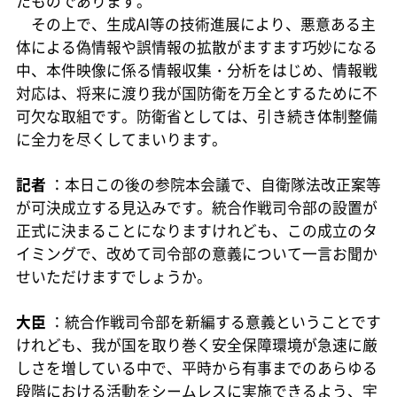
たものであります。
その上で、生成AI等の技術進展により、悪意ある主
体による偽情報や誤情報の拡散がますます巧妙になる
中、本件映像に係る情報収集・分析をはじめ、情報戦
対応は、将来に渡り我が国防衛を万全とするために不
可欠な取組です。防衛省としては、引き続き体制整備
に全力を尽くしてまいります。
記者
：本日この後の参院本会議で、自衛隊法改正案等
が可決成立する見込みです。統合作戦司令部の設置が
正式に決まることになりますけれども、この成立のタ
イミングで、改めて司令部の意義について一言お聞か
せいただけますでしょうか。
大臣
：統合作戦司令部を新編する意義ということです
けれども、我が国を取り巻く安全保障環境が急速に厳
しさを増している中で、平時から有事までのあらゆる
段階における活動をシームレスに実施できるよう、宇