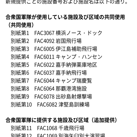
新規提供ごとの施設番号および施設名は以下の通り。
合衆国軍隊が使用している施設及び区域の共同使用
（共同使用）
別紙第1 FAC3067 横浜ノース・ドック
別紙第2 FAC4092 岩国飛行場
別紙第3 FAC6005 伊江島補助飛行場
別紙第4 FAC6011 キャンプ・ハンセン
別紙第5 FAC6022 嘉手納弾薬庫地区
別紙第6 FAC6037 嘉手納飛行場
別紙第7 FAC6044 キャンプ瑞慶覧
別紙第8 FAC6064 那覇港湾施設
別紙第9 FAC6078 出砂島射爆撃場
別紙第10 FAC6082 津堅島訓練場
合衆国軍隊に提供する施設及び区域（追加提供）
別紙第11 FAC1068 千歳飛行場
別紙第12 FAC1069 別海矢臼別大演習場