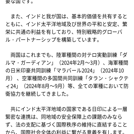
要な国です。
また、インドと我が国は、基本的価値を共有すると
ともに、インド太平洋地域及び世界の平和と安定、繁
栄に共通の利益を有しており、特別戦略的グローバ
ル・パートナーシップを構築しています。
両国はこれまでも、陸軍種間の対テロ実動訓練「ダ
ルマ・ガーディアン」（2024年2月～3月）、海軍種間
の日米印豪共同訓練「マラバール2024」（2024年10
月） 、空軍種間の多国間共同訓練「タラン・シャクテ
ィ24」（2024年8月～9月）等、全ての軍種において防
衛協力を継続してきました。
共にインド太平洋地域の国家である日印による一層
緊密な連携は、同地域の安全保障上の課題のみなら
ず、法の支配に基づく国際秩序の維持に直結すること
から、国際社会全体の利益に繋がる意義を有します。