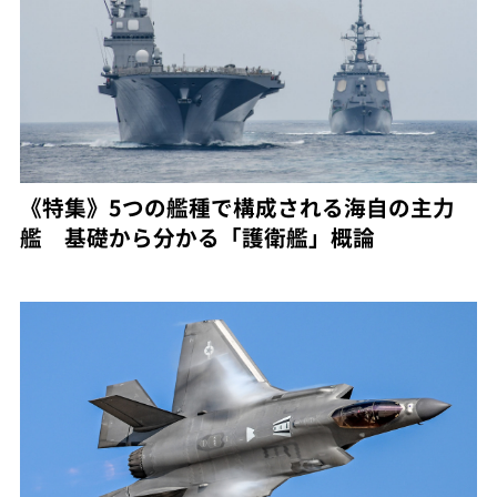
《特集》5つの艦種で構成される海自の主力
艦 基礎から分かる「護衛艦」概論