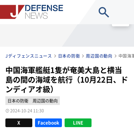
site search
MENU
Jディフェンスニュース
日本の防衛
周辺国の動向
中国海軍艦艇1隻が奄美大島と横当
島の間の海域を航行（10月22日、ド
ンディアオ級）
日本の防衛
周辺国の動向
2024-10-24 11:30
X
Facebook
LINE