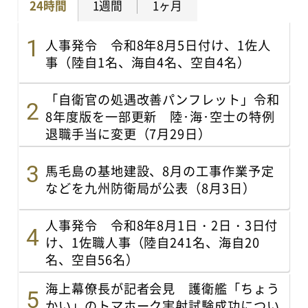
24時間
1週間
1ヶ月
人事発令 令和8年8月5日付け、1佐人
事（陸自1名、海自4名、空自4名）
「自衛官の処遇改善パンフレット」令和
8年度版を一部更新 陸･海･空士の特例
退職手当に変更（7月29日）
馬毛島の基地建設、8月の工事作業予定
などを九州防衛局が公表（8月3日）
人事発令 令和8年8月1日・2日・3日付
け、1佐職人事（陸自241名、海自20
名、空自56名）
海上幕僚長が記者会見 護衛艦「ちょう
かい」のトマホーク実射試験成功につい