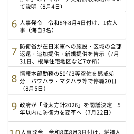
て説明（8月4日）
人事発令 令和8年8月4日付け、1佐人
事（海自3名）
防衛省が在日米軍への施設・区域の全部
返還・追加提供・新規提供を告示（7月
31日、根岸住宅地区など7か所）
情報本部勤務の50代3等空佐を懲戒処
分 パワハラ・マタハラ等で停職20日
（8月5日）
政府が「骨太方針2026」を閣議決定 5
年以内に防衛力を変革へ（7月22日）
人事発令 令和8年8月3日付け、将補人