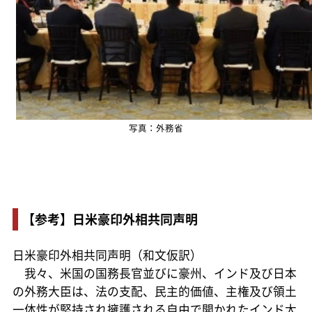
写真：外務省
【参考】日米豪印外相共同声明
日米豪印外相共同声明（和文仮訳）
我々、米国の国務長官並びに豪州、インド及び日本
の外務大臣は、法の支配、民主的価値、主権及び領土
一体性が堅持され擁護される自由で開かれたインド太