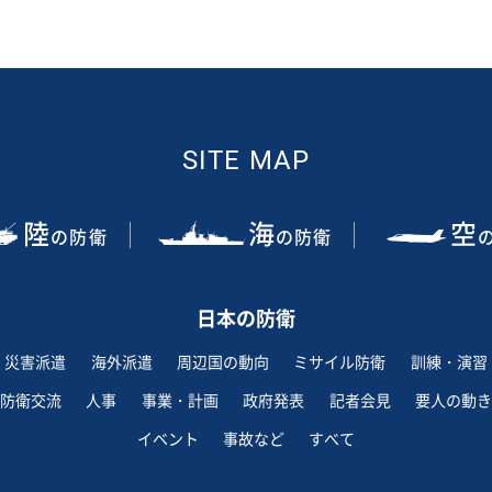
SITE MAP
陸
海
空
の防衛
の防衛
日本の防衛
災害派遣
海外派遣
周辺国の動向
ミサイル防衛
訓練・演習
防衛交流
人事
事業・計画
政府発表
記者会見
要人の動き
イベント
事故など
すべて