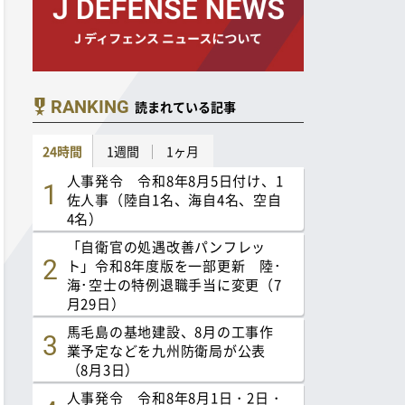
RANKING
読まれている記事
24時間
1週間
1ヶ月
人事発令 令和8年8月5日付け、1
佐人事（陸自1名、海自4名、空自
4名）
「自衛官の処遇改善パンフレッ
ト」令和8年度版を一部更新 陸･
海･空士の特例退職手当に変更（7
月29日）
馬毛島の基地建設、8月の工事作
業予定などを九州防衛局が公表
（8月3日）
人事発令 令和8年8月1日・2日・