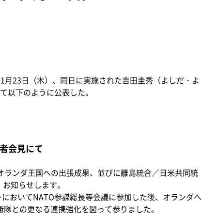
年1月23日（木）、同日に実施された吉田圭秀（よしだ・よ
て以下のように公表した。
記者会見にて
オランダ王国への出張成果、並びに離島統合／日米共同統
て、お知らせします。
ーにおいてNATO参謀総長等会議に参加した後、オランダへ
自衛隊との更なる連携強化を図って参りました。