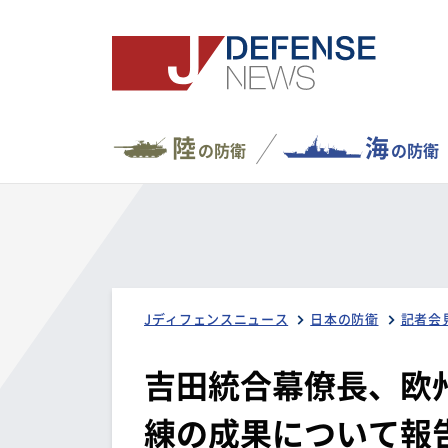
陸
海
の防衛
の防衛
Jディフェンスニュース
日本の防衛
記者会
吉田統合幕僚長、欧
練の成果について報告