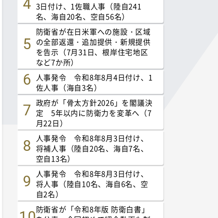
3日付け、1佐職人事（陸自241
名、海自20名、空自56名）
防衛省が在日米軍への施設・区域
の全部返還・追加提供・新規提供
を告示（7月31日、根岸住宅地区
など7か所）
人事発令 令和8年8月4日付け、1
佐人事（海自3名）
政府が「骨太方針2026」を閣議決
定 5年以内に防衛力を変革へ（7
月22日）
人事発令 令和8年8月3日付け、
将補人事（陸自20名、海自7名、
空自13名）
人事発令 令和8年8月3日付け、
将人事（陸自10名、海自6名、空
自2名）
防衛省が「令和8年版 防衛白書」