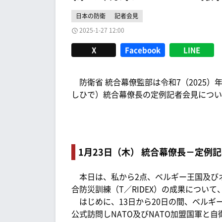
日本の防衛
記者会見
2025-1-27 12:00
X
Facebook
LINE
防衛省 統合幕僚監部は令和7（2025）
しひで）統合幕僚長の定例記者会見につい
1月23日（木） 統合幕僚長－定例
本日は、私から2点、ベルギー王国及び
合防災訓練（T／RIDEX）の成果につい
はじめに、13日から20日の間、ベルギ
公式訪問しNATO及びNATO加盟国軍と