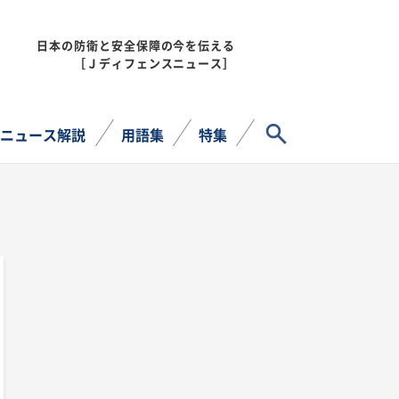
日本の防衛と安全保障の今を伝える
MENU
［Ｊディフェンスニュース］
サイト内検索
ニュース解説
用語集
特集