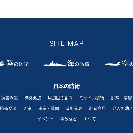
SITE MAP
陸
海
空
の防衛
の防衛
日本の防衛
災害派遣
海外派遣
周辺国の動向
ミサイル防衛
訓練・演習
防衛交流
人事
事業・計画
政府発表
記者会見
要人の動き
イベント
事故など
すべて