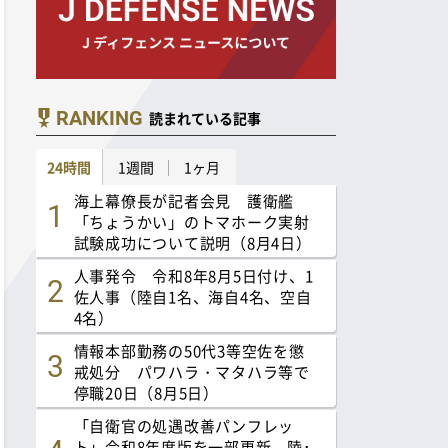
RANKING
読まれている記事
24時間
1週間
1ヶ月
海上幕僚長が記者会見 護衛艦
「ちょうかい」のトマホーク実射
試験成功について説明（8月4日）
人事発令 令和8年8月5日付け、1
佐人事（陸自1名、海自4名、空自
4名）
情報本部勤務の50代3等空佐を懲
戒処分 パワハラ・マタハラ等で
停職20日（8月5日）
「自衛官の処遇改善パンフレッ
ト」令和8年度版を一部更新 陸･