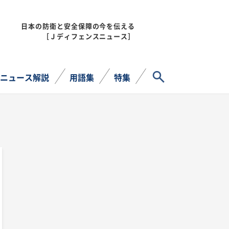
日本の防衛と安全保障の今を伝える
MENU
［Ｊディフェンスニュース］
サイト内検索
ニュース解説
用語集
特集