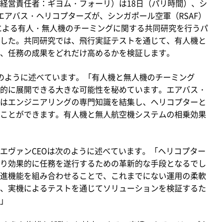
経営責任者：ギヨム・フォーリ）は18日（パリ時間）、シ
エアバス・ヘリコプターズが、シンガポール空軍（RSAF）
ーによる有人・無人機のチーミングに関する共同研究を行うパ
した。共同研究では、飛行実証テストを通じて、有人機と
、任務の成果をどれだけ高めるかを検証します。
のように述べています。「有人機と無人機のチーミング
的に展開できる大きな可能性を秘めています。エアバス・
はエンジニアリングの専門知識を結集し、ヘリコプターと
ことができます。有人機と無人航空機システムの相乗効果
ヴァンCEOは次のように述べています。「ヘリコプター
り効果的に任務を遂行するための革新的な手段となるでし
進機能を組み合わせることで、これまでにない運用の柔軟
、実機によるテストを通じてソリューションを検証するた
」