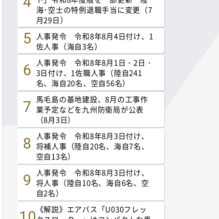
海･空士の特例退職手当に変更（7
月29日）
人事発令 令和8年8月4日付け、1
佐人事（海自3名）
人事発令 令和8年8月1日・2日・
3日付け、1佐職人事（陸自241
名、海自20名、空自56名）
馬毛島の基地建設、8月の工事作
業予定などを九州防衛局が公表
（8月3日）
人事発令 令和8年8月3日付け、
将補人事（陸自20名、海自7名、
空自13名）
人事発令 令和8年8月3日付け、
将人事（陸自10名、海自6名、空
自2名）
《解説》エアバス「U030フレッ