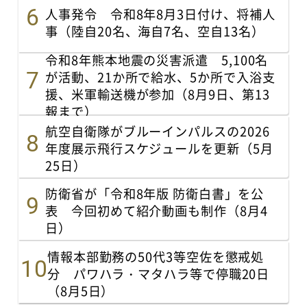
人事発令 令和8年8月3日付け、将補人
事（陸自20名、海自7名、空自13名）
令和8年熊本地震の災害派遣 5,100名
が活動、21か所で給水、5か所で入浴支
援、米軍輸送機が参加（8月9日、第13
報まで）
航空自衛隊がブルーインパルスの2026
年度展示飛行スケジュールを更新（5月
25日）
防衛省が「令和8年版 防衛白書」を公
表 今回初めて紹介動画も制作（8月4
日）
情報本部勤務の50代3等空佐を懲戒処
分 パワハラ・マタハラ等で停職20日
（8月5日）