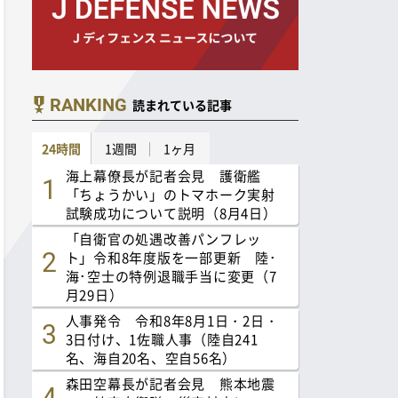
RANKING
読まれている記事
24時間
1週間
1ヶ月
海上幕僚長が記者会見 護衛艦
「ちょうかい」のトマホーク実射
試験成功について説明（8月4日）
「自衛官の処遇改善パンフレッ
ト」令和8年度版を一部更新 陸･
海･空士の特例退職手当に変更（7
月29日）
人事発令 令和8年8月1日・2日・
3日付け、1佐職人事（陸自241
名、海自20名、空自56名）
森田空幕長が記者会見 熊本地震