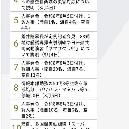
への航空自衛隊の災害対応につい
て説明（8月4日）
人事発令 令和8年8月5日付け、1
佐人事（陸自1名、海自4名、空自
4名）
荒井陸幕長が定例記者会見 88式
地対艦誘導弾実射訓練や日米豪共
同実動演習「ヤマサクラ91」につ
いて説明（8月4日）
人事発令 令和8年8月3日付け、
将補人事（陸自20名、海自7名、
空自13名）
情報本部勤務の50代3等空佐を懲
戒処分 パワハラ・マタハラ等で
停職20日（8月5日）
人事発令 令和8年8月3日付け、
将人事（陸自10名、海自6名、空
自2名）
陸自、多国間実動訓練「スーパ