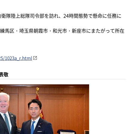
自衛隊陸上総隊司令部を訪れ、24時間態勢で懸命に任務に
練馬区・埼玉県朝霞市・和光市・新座市にまたがって所在
25/1023a_r.html
表敬