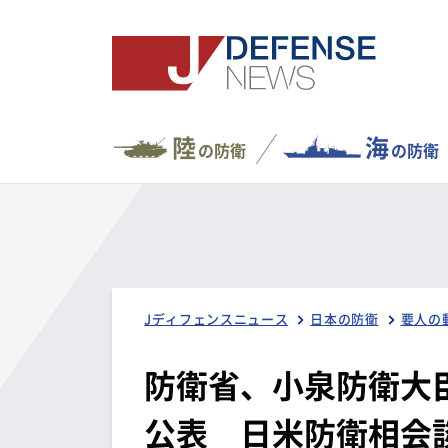
陸
海
の防衛
の防衛
Jディフェンスニュース
日本の防衛
要人の
防衛省、小泉防衛大臣
公表 日米防衛相会談