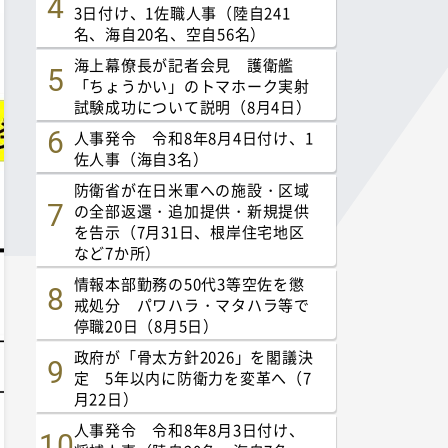
3日付け、1佐職人事（陸自241
名、海自20名、空自56名）
海上幕僚長が記者会見 護衛艦
「ちょうかい」のトマホーク実射
試験成功について説明（8月4日）
人事発令 令和8年8月4日付け、1
佐人事（海自3名）
防衛省が在日米軍への施設・区域
の全部返還・追加提供・新規提供
を告示（7月31日、根岸住宅地区
など7か所）
情報本部勤務の50代3等空佐を懲
戒処分 パワハラ・マタハラ等で
停職20日（8月5日）
政府が「骨太方針2026」を閣議決
定 5年以内に防衛力を変革へ（7
月22日）
人事発令 令和8年8月3日付け、