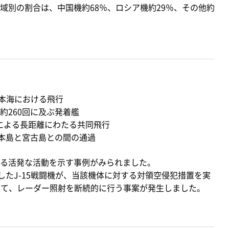
別の割合は、中国機約68％、ロシア機約29％、その他約
日本海における飛行
約260回に及ぶ発着艦
機による長距離にわたる共同飛行
縄本島と宮古島との間の通過
る活発な活動を示す事例がみられました。
したJ-15戦闘機が、当該機体に対する対領空侵犯措置を実
対して、レーダー照射を断続的に行う事案が発生しました。