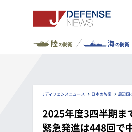
陸
海
の防衛
の防衛
Jディフェンスニュース
日本の防衛
周辺国
2025年度3四半期
緊急発進は448回で