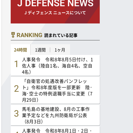
RANKING
読まれている記事
24時間
1週間
1ヶ月
人事発令 令和8年8月5日付け、1
佐人事（陸自1名、海自4名、空自
4名）
「自衛官の処遇改善パンフレッ
ト」令和8年度版を一部更新 陸･
海･空士の特例退職手当に変更（7
月29日）
馬毛島の基地建設、8月の工事作
業予定などを九州防衛局が公表
（8月3日）
人事発令 令和8年8月1日・2日・