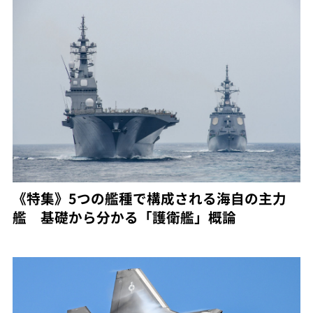
《特集》5つの艦種で構成される海自の主力
艦 基礎から分かる「護衛艦」概論