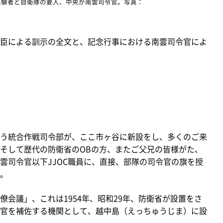
経験者と自衛隊の要人、中央が南雲司令官。写真：
臣による訓示の全文と、記念行事における南雲司令官によ
）
う統合作戦司令部が、ここ市ヶ谷に新設をし、多くのご来
そして歴代の防衛省のOBの方、またご父兄の皆様がた、
雲司令官以下JJOC職員に、直接、部隊の司令官の旗を授
。
会議」、これは1954年、昭和29年、防衛省が設置をさ
官を補佐する機関として、越中島（えっちゅうじま）に設