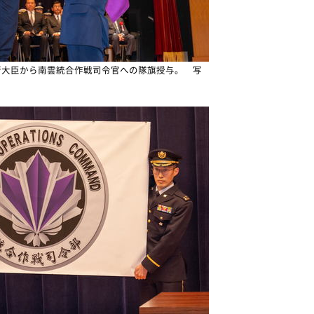
衛大臣から南雲統合作戦司令官への隊旗授与。 写