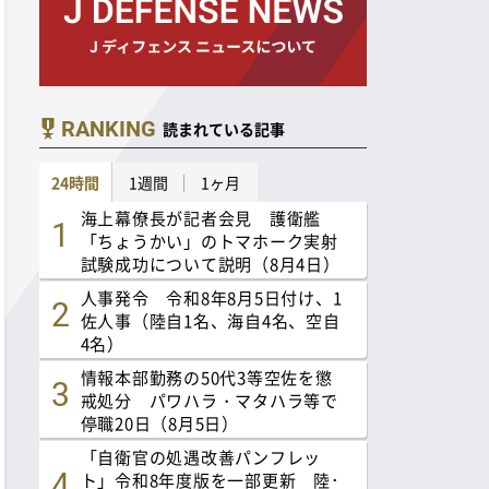
RANKING
読まれている記事
24時間
1週間
1ヶ月
海上幕僚長が記者会見 護衛艦
「ちょうかい」のトマホーク実射
試験成功について説明（8月4日）
人事発令 令和8年8月5日付け、1
佐人事（陸自1名、海自4名、空自
4名）
情報本部勤務の50代3等空佐を懲
戒処分 パワハラ・マタハラ等で
停職20日（8月5日）
「自衛官の処遇改善パンフレッ
ト」令和8年度版を一部更新 陸･