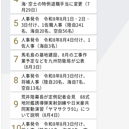
海･空士の特例退職手当に変更（7
月29日）
人事発令 令和8年8月1日・2日・
3日付け、1佐職人事（陸自241
名、海自20名、空自56名）
人事発令 令和8年8月4日付け、1
佐人事（海自3名）
馬毛島の基地建設、8月の工事作
業予定などを九州防衛局が公表
（8月3日）
人事発令 令和8年8月3日付け、
将補人事（陸自20名、海自7名、
空自13名）
荒井陸幕長が定例記者会見 88式
地対艦誘導弾実射訓練や日米豪共
同実動演習「ヤマサクラ91」につ
いて説明（8月4日）
人事発令 令和8年8月3日付け、