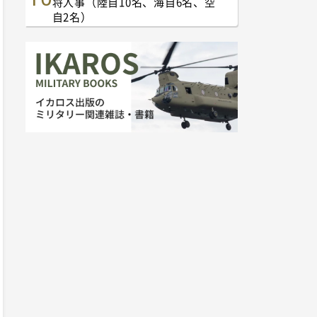
将人事（陸自10名、海自6名、空
自2名）