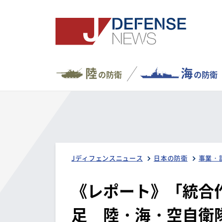
陸
海
の防衛
の防衛
Jディフェンスニュース
日本の防衛
事業・
《レポート》「統合作
足 陸・海・空自衛隊