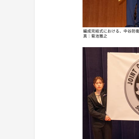
編成完結式における、中谷防
真：菊池雅之