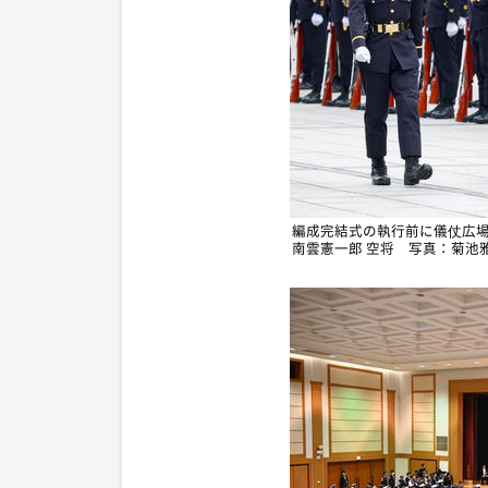
編成完結式の執行前に儀仗広
南雲憲一郎 空将 写真：菊池