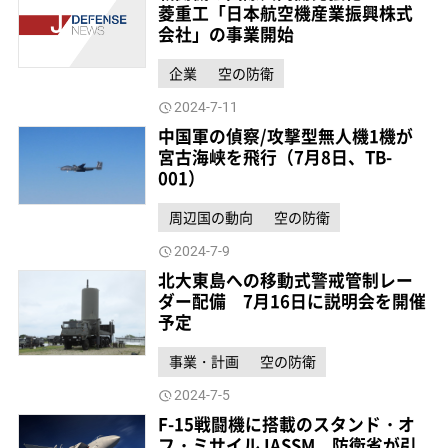
菱重工「日本航空機産業振興株式
会社」の事業開始
企業
空の防衛
2024-7-11
中国軍の偵察/攻撃型無人機1機が
宮古海峡を飛行（7月8日、TB-
001）
周辺国の動向
空の防衛
2024-7-9
北大東島への移動式警戒管制レー
ダー配備 7月16日に説明会を開催
予定
事業・計画
空の防衛
2024-7-5
F-15戦闘機に搭載のスタンド・オ
フ・ミサイルJASSM 防衛省が引