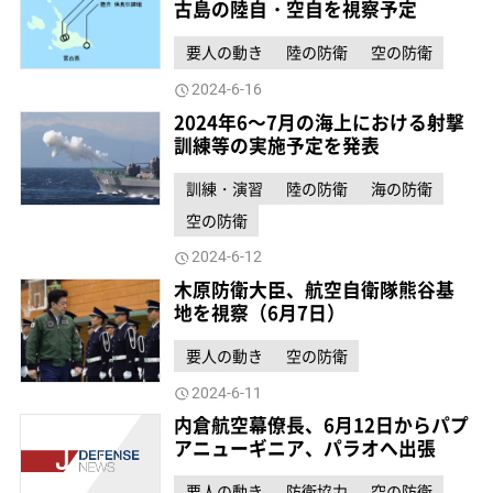
古島の陸自・空自を視察予定
要人の動き
陸の防衛
空の防衛
2024-6-16
2024年6～7月の海上における射撃
訓練等の実施予定を発表
訓練・演習
陸の防衛
海の防衛
空の防衛
2024-6-12
木原防衛大臣、航空自衛隊熊谷基
地を視察（6月7日）
要人の動き
空の防衛
2024-6-11
内倉航空幕僚長、6月12日からパプ
アニューギニア、パラオへ出張
要人の動き
防衛協力
空の防衛