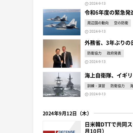
2024-9-13
令和6年度の緊急発
周辺国の動向
空の防衛
2024-9-13
外務省、3年ぶりの
防衛協力
政府発表
2024-9-13
海上自衛隊、イギリ
訓練・演習
防衛協力
2024-9-13
2024年9月12日（木）
日米韓DTTで共同
月10日）