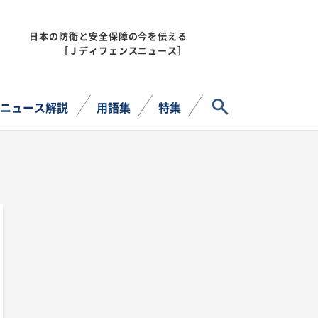
日本の防衛と安全保障の今を伝える
MENU
［Ｊディフェンスニュース］
サイト内検索
ニュース解説
用語集
特集