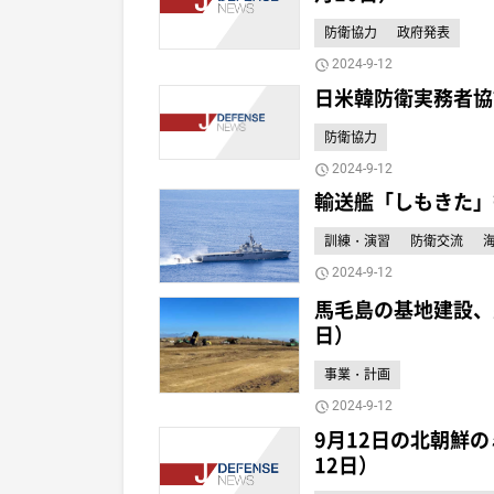
防衛協力
政府発表
2024-9-12
日米韓防衛実務者協
防衛協力
2024-9-12
輸送艦「しもきた」
訓練・演習
防衛交流
2024-9-12
馬毛島の基地建設、完
日）
事業・計画
2024-9-12
9月12日の北朝鮮
12日）