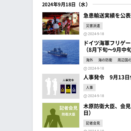
2024年9月18日（水）
急患輸送実績を公表
災害派遣
2024-9-18
ドイツ海軍フリゲー
（8月下旬〜9月中
海外
海の防衛
周辺国
2024-9-18
人事発令 9月13
人事
2024-9-18
木原防衛大臣、会見
日）
記者会見