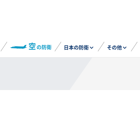
空
の防衛
日本の防衛
その他