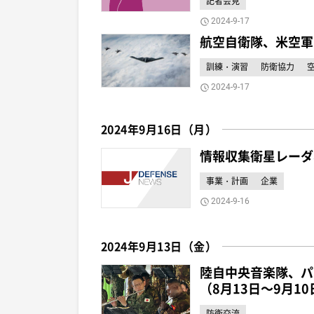
記者会見
2024-9-17
航空自衛隊、米空軍
訓練・演習
防衛協力
2024-9-17
2024年9月16日（月）
情報収集衛星レーダ
事業・計画
企業
2024-9-16
2024年9月13日（金）
陸自中央音楽隊、パ
（8月13日～9月10
防衛交流