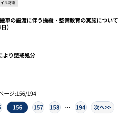
サイル防衛
搬車の譲渡に伴う操縦・整備教育の実施について
4日）
により懲戒処分
ページ:156/194
5
156
157
158
194
次へ>>
…