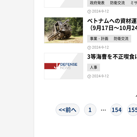
政府発表
防衛交流
ミ
2024-9-12
ベトナムへの資材運
（9月17日～10月2
事業・計画
防衛交流
2024-9-12
3等海曹を不正喫食
人事
2024-9-12
<<前へ
1
154
15
…