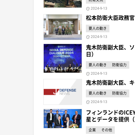
2024-9-13
松本防衛大臣政務官
要人の動き
2024-9-13
鬼木防衛副大臣、ソ
日）
要人の動き
防衛協力
2024-9-13
鬼木防衛副大臣、キ
要人の動き
防衛協力
2024-9-13
フィンランドのICE
星とデータを提供（
企業
その他