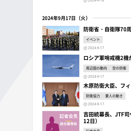
2024-9-18
2024年9月17日（火）
防衛省・自衛隊70
イベント
2024-9-17
ロシア軍哨戒機2機が
周辺国の動向
空の防衛
2024-9-17
木原防衛大臣、フィ
防衛協力
要人の動き
2024-9-17
吉田統幕長、JTF
12日）