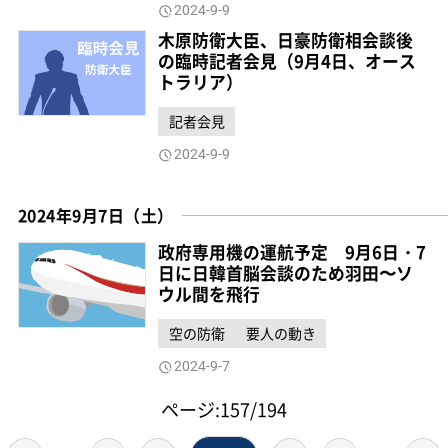
2024-9-9
木原防衛大臣、日豪防衛相会談後
の臨時記者会見（9月4日、オース
トラリア）
記者会見
2024-9-9
2024年9月7日（土）
政府専用機の運航予定 9月6日・7
日に日韓首脳会談のため羽田〜ソ
ウル間を飛行
空の防衛
要人の動き
2024-9-7
ページ:157/194