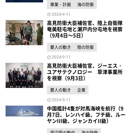
事業・計画
海の防衛
2024-9-11
高見防衛大臣補佐官、陸上自衛隊
奄美駐屯地と瀬戸内分屯地を視察
（9月4日～5日）
要人の動き
陸の防衛
2024-9-11
高見防衛大臣補佐官、ジーエス・
ユアサテクノロジー 草津事業所
を視察（9月3日）
要人の動き
企業
2024-9-11
中国艦計4隻が対馬海峡を航行（9
月7日、レンハイ級、フチ級、ルー
ヤンIII級、ジャンカイII級）
周辺国の動向
海の防衛