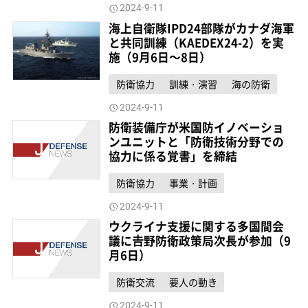
2024-9-11
海上自衛隊IPD24部隊がカナダ海軍
と共同訓練（KAEDEX24-2）を実
施（9月6日～8日）
防衛協力
訓練・演習
海の防衛
2024-9-11
防衛装備庁が米国防イノベーショ
ンユニットと「防衛技術分野での
協力に係る覚書」を締結
防衛協力
事業・計画
2024-9-11
ウクライナ支援に関する多国間会
議に𠮷野防衛政策局次長が参加（9
月6日）
防衛交流
要人の動き
2024-9-11