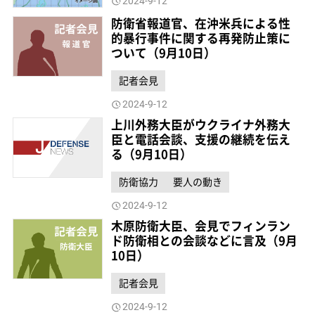
2024-9-12
防衛省報道官、在沖米兵による性
的暴行事件に関する再発防止策に
ついて（9月10日）
記者会見
2024-9-12
上川外務大臣がウクライナ外務大
臣と電話会談、支援の継続を伝え
る（9月10日）
防衛協力
要人の動き
2024-9-12
木原防衛大臣、会見でフィンラン
ド防衛相との会談などに言及（9月
10日）
記者会見
2024-9-12