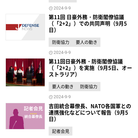
2024-9-9
第11回 日豪外務・防衛閣僚協議
（「2+2」）での共同声明（9月5
日）
防衛協力
要人の動き
2024-9-9
第11回日豪外務・防衛閣僚協議
（「2+2」）を実施（9月5日、オー
ストラリア）
要人の動き
防衛協力
2024-9-9
吉田統合幕僚長、NATO各国軍との
連携強化などについて報告（9月5
日）
記者会見