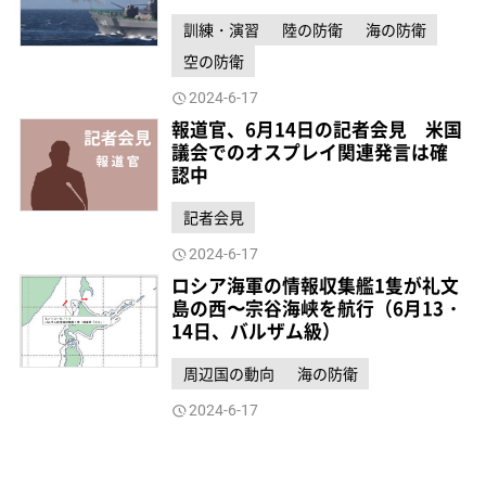
訓練・演習
陸の防衛
海の防衛
空の防衛
2024-6-17
報道官、6月14日の記者会見 米国
議会でのオスプレイ関連発言は確
認中
記者会見
2024-6-17
ロシア海軍の情報収集艦1隻が礼文
島の西〜宗谷海峡を航行（6月13・
14日、バルザム級）
周辺国の動向
海の防衛
2024-6-17