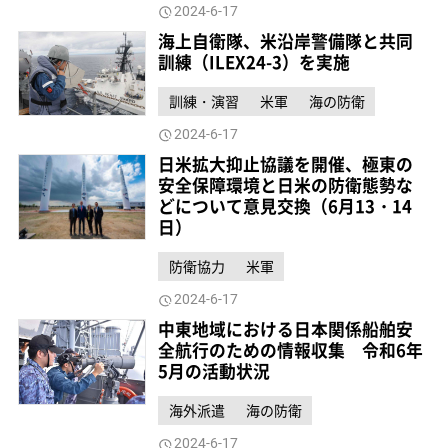
2024-6-17
海上自衛隊、米沿岸警備隊と共同
訓練（ILEX24-3）を実施
訓練・演習
米軍
海の防衛
2024-6-17
日米拡大抑止協議を開催、極東の
安全保障環境と日米の防衛態勢な
どについて意見交換（6月13・14
日）
防衛協力
米軍
2024-6-17
中東地域における日本関係船舶安
全航行のための情報収集 令和6年
5月の活動状況
海外派遣
海の防衛
2024-6-17