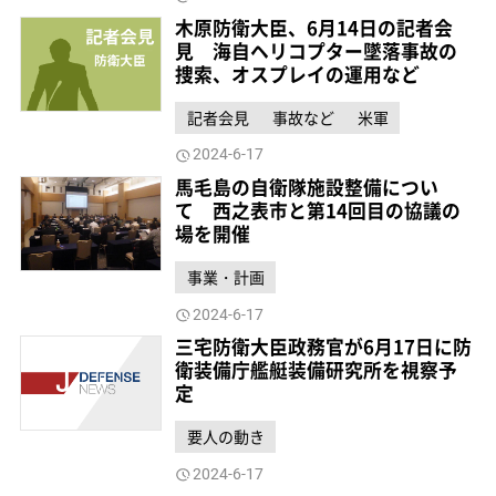
木原防衛大臣、6月14日の記者会
見 海自ヘリコプター墜落事故の
捜索、オスプレイの運用など
記者会見
事故など
米軍
2024-6-17
馬毛島の自衛隊施設整備につい
て 西之表市と第14回目の協議の
場を開催
事業・計画
2024-6-17
三宅防衛大臣政務官が6月17日に防
衛装備庁艦艇装備研究所を視察予
定
要人の動き
2024-6-17