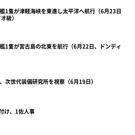
艦1隻が津軽海峡を東進し太平洋へ航行（6月23日
アオ級）
艦1隻が宮古島の北東を航行（6月22日、ドンディ
、次世代装備研究所を視察（6月19日）
日付け、1佐人事