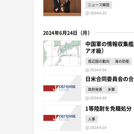
ニュース解説
2024-6-25
2024年6月24日（月）
中国軍の情報収集艦
アオ級）
周辺国の動向
海の防衛
2024-6-24
日米合同委員会の合
政府発表
米軍
2024-6-24
1等陸尉を免職処分
人事
2024-6-24