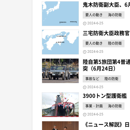
鬼木防衛副大臣、6
要人の動き
海の防衛
2024-6-25
三宅防衛大臣政務官
要人の動き
陸の防衛
2024-6-25
陸自第5旅団第4普
突（6月24日）
事故など
陸の防衛
2024-6-25
3900トン型護衛
事業・計画
海の防衛
2024-6-25
《ニュース解説》日