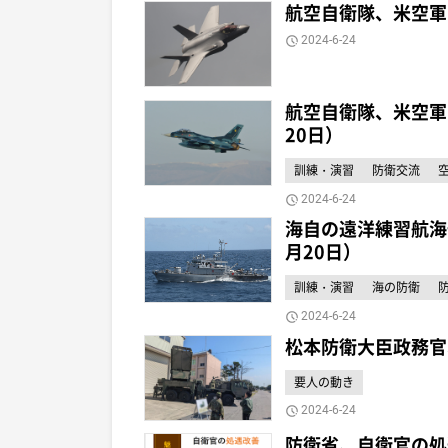
航空自衛隊、米空軍
2024-6-24
航空自衛隊、米空軍F
20日）
訓練・演習
防衛交流
2024-6-24
海自の遠洋練習航海
月20日）
訓練・演習
海の防衛
2024-6-24
松本防衛大臣政務官
要人の動き
2024-6-24
防衛省、自衛官の処