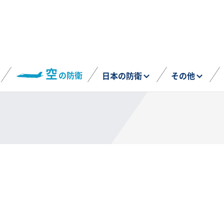
空
の防衛
日本の防衛
その他