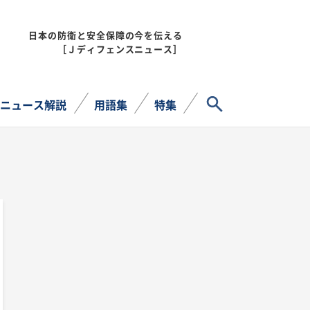
日本の防衛と安全保障の今を伝える
MENU
［Ｊディフェンスニュース］
サイト内検索
ニュース解説
用語集
特集