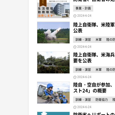
事業・計画
2024-6-24
陸上自衛隊、米陸軍
公表
訓練・演習
米軍
陸の
2024-6-24
陸上自衛隊、米海兵
要を公表
訓練・演習
米軍
陸の
2024-6-24
陸自・空自が参加、
スト24」の概要
訓練・演習
防衛協力
2024-6-24
防衛省ヘリポートの