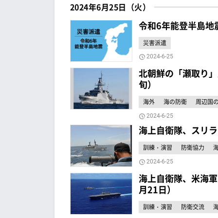
2024年6月25日（火）
令和6年能登半島地
災害派遣
2024-6-25
北朝鮮の「瀬取り」
旬）
海外
海の防衛
周辺国
2024-6-25
海上自衛隊、スリラ
訓練・演習
防衛協力
2024-6-25
海上自衛隊、米海軍
月21日）
訓練・演習
防衛交流