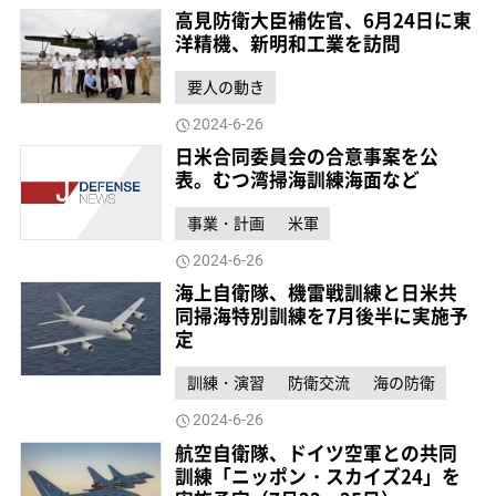
高見防衛大臣補佐官、6月24日に東
洋精機、新明和工業を訪問
要人の動き
2024-6-26
日米合同委員会の合意事案を公
表。むつ湾掃海訓練海面など
事業・計画
米軍
2024-6-26
海上自衛隊、機雷戦訓練と日米共
同掃海特別訓練を7月後半に実施予
定
訓練・演習
防衛交流
海の防衛
2024-6-26
航空自衛隊、ドイツ空軍との共同
訓練「ニッポン・スカイズ24」を