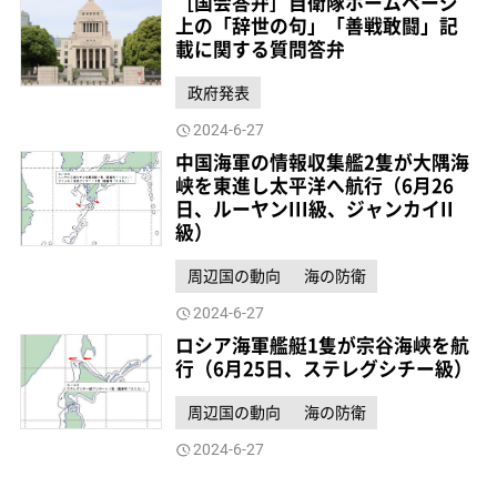
［国会答弁］自衛隊ホームページ
上の「辞世の句」「善戦敢闘」記
載に関する質問答弁
政府発表
2024-6-27
中国海軍の情報収集艦2隻が大隅海
峡を東進し太平洋へ航行（6月26
日、ルーヤンIII級、ジャンカイII
級）
周辺国の動向
海の防衛
2024-6-27
ロシア海軍艦艇1隻が宗谷海峡を航
行（6月25日、ステレグシチー級）
周辺国の動向
海の防衛
2024-6-27