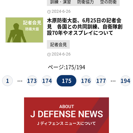
訓練・演習
防衛協力
空の防衛
2024-6-26
木原防衛大臣、6月25日の記者会
見 各国との共同訓練、自衛隊創
設70年やオスプレイについて
記者会見
2024-6-26
ページ:175/194
175
1
173
174
176
177
194
…
…