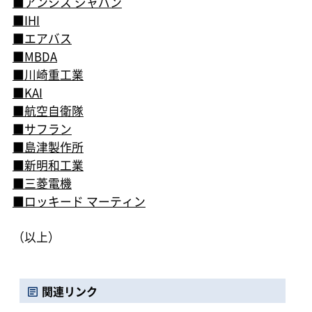
■アンシス ジャパン
■IHI
■エアバス
■MBDA
■川崎重工業
■KAI
■航空自衛隊
■サフラン
■島津製作所
■新明和工業
■三菱電機
■ロッキード マーティン
（以上）
関連リンク