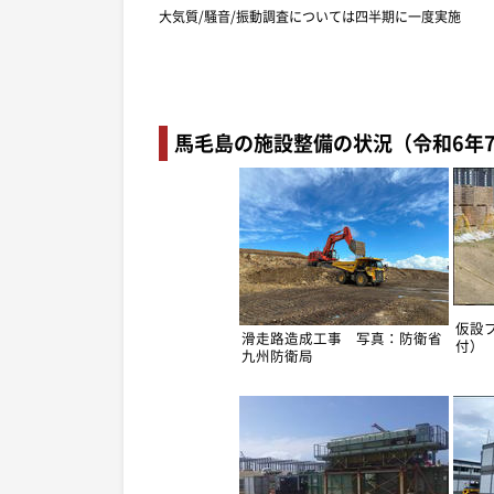
大気質/騒音/振動調査については四半期に一度実施
馬毛島の施設整備の状況（令和6年
仮設
滑走路造成工事 写真：防衛省
付）
九州防衛局