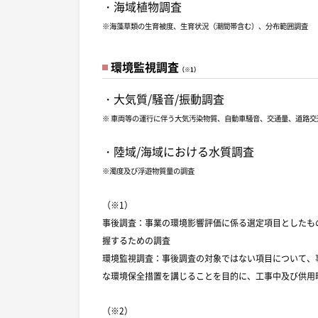
・海域植物調査
※海藻草類の生育被度、生育状況（潮間帯含む）、分布範囲調査
環境監視調査
（※1）
・大気質/騒音/振動調査
※ 車両等の運行に伴う大気汚染物質、自動車騒音、交通量、道路交
・陸域/海域における水質調査
※濁度及び浮遊物質量の調査
（※1）
事後調査：事業の環境影響評価に係る選定項目としたも
握するための調査
環境監視調査：事後調査の対象ではない項目について、
な環境保全措置を講じることを目的に、工事中及び供用
（※2）