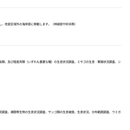
し、改変区域外の海岸部に移動します。（林緑部や砂浜等）
虫類、及び陸産貝類（いずれも重要な種）の生息状況調査、ミサゴの生息・繁殖状況調査、シ
況調査、潮間帯生物の生息状況調査、サンゴ類の生息被度、生息状況、分布範囲調査、ウミガ