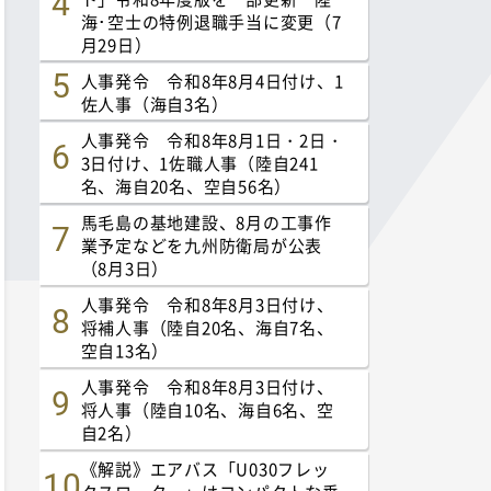
海･空士の特例退職手当に変更（7
月29日）
人事発令 令和8年8月4日付け、1
佐人事（海自3名）
人事発令 令和8年8月1日・2日・
3日付け、1佐職人事（陸自241
名、海自20名、空自56名）
馬毛島の基地建設、8月の工事作
業予定などを九州防衛局が公表
（8月3日）
人事発令 令和8年8月3日付け、
将補人事（陸自20名、海自7名、
空自13名）
人事発令 令和8年8月3日付け、
将人事（陸自10名、海自6名、空
自2名）
《解説》エアバス「U030フレッ