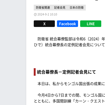
防衛省関連
記者会見
日本の防衛
2024-9-2 10:10
X
Facebook
LINE
防衛省 統合幕僚監部は令和6（2024）
ひで）統合幕僚長の定例記者会見について
統合幕僚長－定例記者会見にて
本日は、私からモンゴル国出張の成果に
今月4日から7日までの間、モンゴル国
とともに、多国間訓練「カーン・クエスト