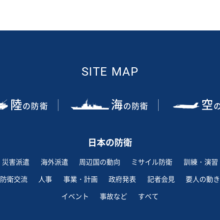
SITE MAP
陸
海
空
の防衛
の防衛
日本の防衛
災害派遣
海外派遣
周辺国の動向
ミサイル防衛
訓練・演習
防衛交流
人事
事業・計画
政府発表
記者会見
要人の動き
イベント
事故など
すべて