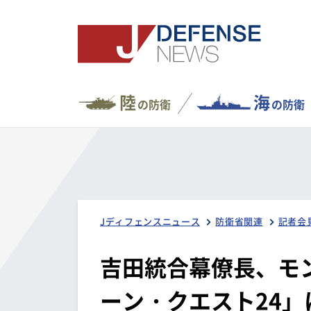
陸
海
の防衛
の防衛
Jディフェンスニュース
防衛省関連
記者会
吉田統合幕僚長、モ
ーン・クエスト24」