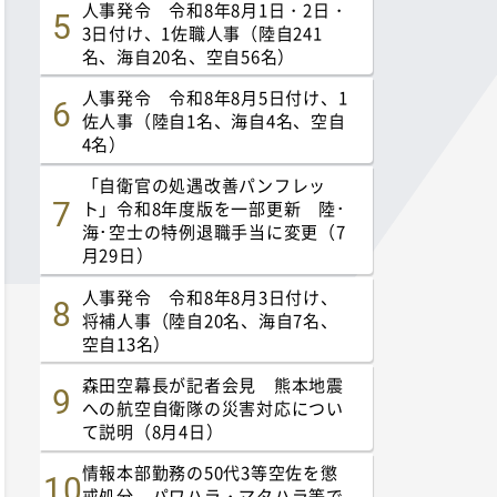
人事発令 令和8年8月1日・2日・
3日付け、1佐職人事（陸自241
名、海自20名、空自56名）
人事発令 令和8年8月5日付け、1
佐人事（陸自1名、海自4名、空自
4名）
「自衛官の処遇改善パンフレッ
ト」令和8年度版を一部更新 陸･
海･空士の特例退職手当に変更（7
月29日）
人事発令 令和8年8月3日付け、
将補人事（陸自20名、海自7名、
空自13名）
森田空幕長が記者会見 熊本地震
への航空自衛隊の災害対応につい
て説明（8月4日）
情報本部勤務の50代3等空佐を懲
戒処分 パワハラ・マタハラ等で