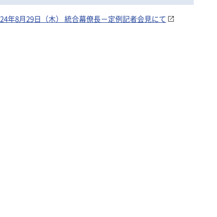
24年8月29日（木） 統合幕僚長－定例記者会見にて