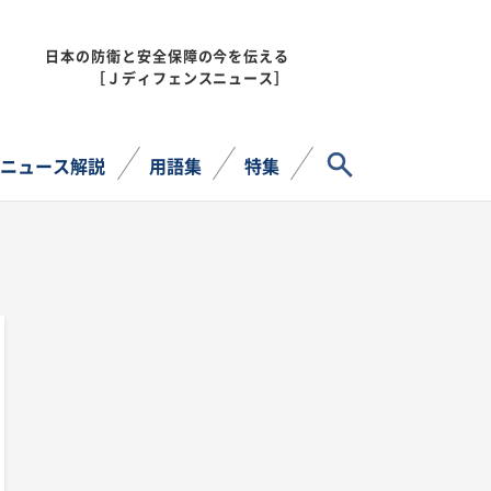
日本の防衛と安全保障の今を伝える
MENU
［Ｊディフェンスニュース］
サイト内検索
ニュース解説
用語集
特集