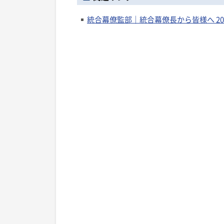
統合幕僚監部｜統合幕僚長から皆様へ 20