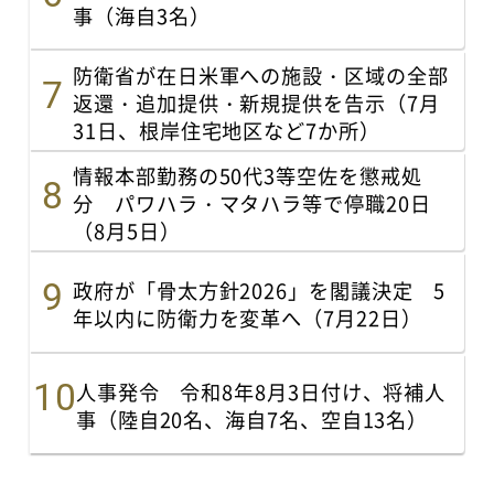
事（海自3名）
防衛省が在日米軍への施設・区域の全部
返還・追加提供・新規提供を告示（7月
31日、根岸住宅地区など7か所）
情報本部勤務の50代3等空佐を懲戒処
分 パワハラ・マタハラ等で停職20日
（8月5日）
政府が「骨太方針2026」を閣議決定 5
年以内に防衛力を変革へ（7月22日）
人事発令 令和8年8月3日付け、将補人
事（陸自20名、海自7名、空自13名）