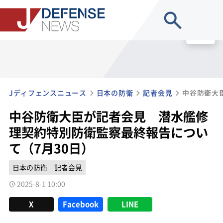
site search
MENU
Jディフェンスニュース
日本の防衛
記者会見
中谷防衛大臣が記者会見 潜水艦修
理契約特別防衛監察最終報告につい
て（7月30日）
日本の防衛
記者会見
2025-8-1 10:00
X
Facebook
LINE