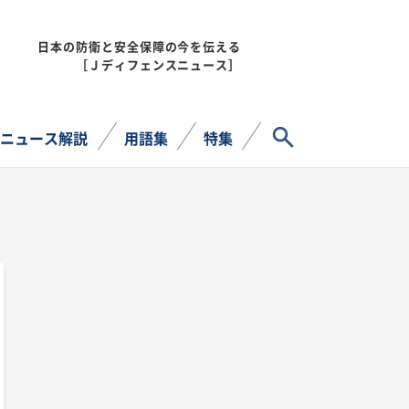
日本の防衛と安全保障の今を伝える
MENU
［Ｊディフェンスニュース］
サイト内検索
ニュース解説
用語集
特集