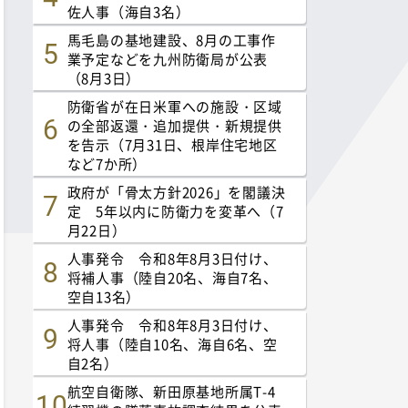
佐人事（海自3名）
馬毛島の基地建設、8月の工事作
業予定などを九州防衛局が公表
（8月3日）
防衛省が在日米軍への施設・区域
の全部返還・追加提供・新規提供
を告示（7月31日、根岸住宅地区
など7か所）
政府が「骨太方針2026」を閣議決
定 5年以内に防衛力を変革へ（7
月22日）
人事発令 令和8年8月3日付け、
将補人事（陸自20名、海自7名、
空自13名）
人事発令 令和8年8月3日付け、
将人事（陸自10名、海自6名、空
自2名）
航空自衛隊、新田原基地所属T-4