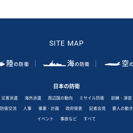
SITE MAP
陸
海
空
の防衛
の防衛
日本の防衛
災害派遣
海外派遣
周辺国の動向
ミサイル防衛
訓練・演習
防衛交流
人事
事業・計画
政府発表
記者会見
要人の動き
イベント
事故など
すべて