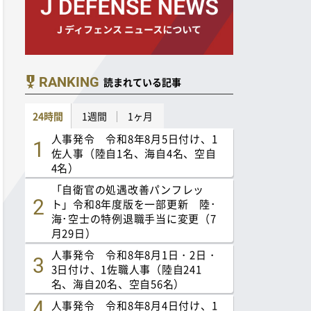
RANKING
読まれている記事
24時間
1週間
1ヶ月
人事発令 令和8年8月5日付け、1
佐人事（陸自1名、海自4名、空自
4名）
「自衛官の処遇改善パンフレッ
ト」令和8年度版を一部更新 陸･
海･空士の特例退職手当に変更（7
月29日）
人事発令 令和8年8月1日・2日・
3日付け、1佐職人事（陸自241
名、海自20名、空自56名）
人事発令 令和8年8月4日付け、1