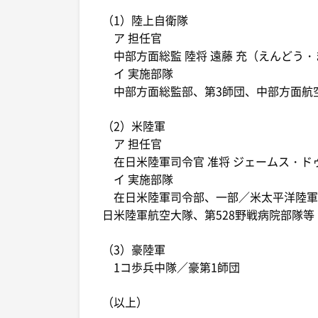
（1）陸上自衛隊
ア 担任官
中部方面総監 陸将 遠藤 充（えんどう・
イ 実施部隊
中部方面総監部、第3師団、中部方面航
（2）米陸軍
ア 担任官
在日米陸軍司令官 准将 ジェームス・ドゥーガ
イ 実施部隊
在日米陸軍司令部、一部／米太平洋陸軍、第
日米陸軍航空大隊、第528野戦病院部隊等
（3）豪陸軍
1コ歩兵中隊／豪第1師団
（以上）