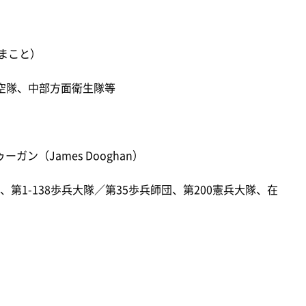
まこと）
空隊、中部方面衛生隊等
ン（James Dooghan）
1-138歩兵大隊／第35歩兵師団、第200憲兵大隊、在