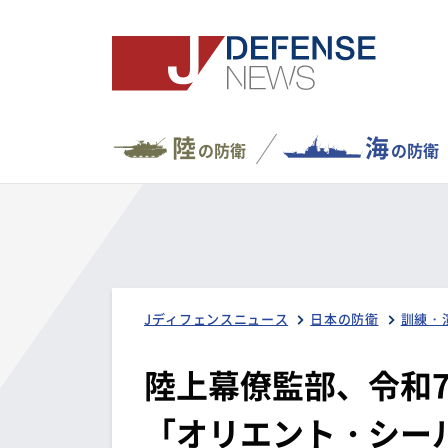
陸
海
の防衛
の防衛
Jディフェンスニュース
日本の防衛
訓練・
陸上幕僚監部、令和
「オリエント・シール