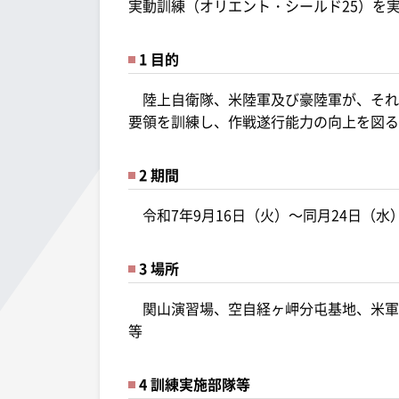
実動訓練（オリエント・シールド25）を
1 目的
陸上自衛隊、米陸軍及び豪陸軍が、それ
要領を訓練し、作戦遂行能力の向上を図る
2 期間
令和7年9月16日（火）～同月24日（水
3 場所
関山演習場、空自経ヶ岬分屯基地、米軍
等
4 訓練実施部隊等