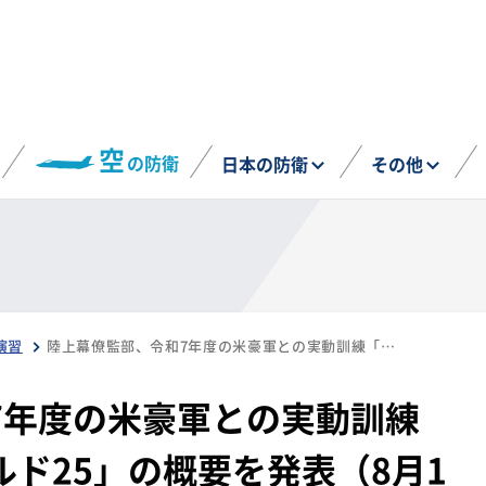
空
の防衛
日本の防衛
その他
演習
陸上幕僚監部、令和7年度の米豪軍との実動訓練「オリエント・シールド25」の概要を発表（8月1日）
7年度の米豪軍との実動訓練
ド25」の概要を発表（8月1