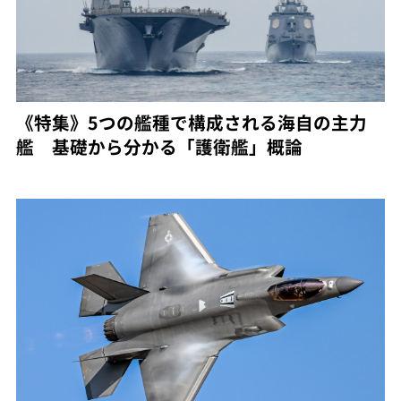
《特集》5つの艦種で構成される海自の主力
艦 基礎から分かる「護衛艦」概論