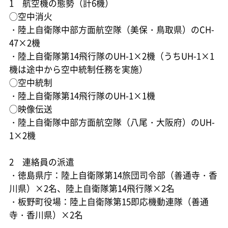
1 航空機の態勢（計6機）
◯空中消火
・陸上自衛隊中部方面航空隊（美保・鳥取県）のCH-
47×2機
・陸上自衛隊第14飛行隊のUH-1×2機（うちUH-1×1
機は途中から空中統制任務を実施）
◯空中統制
・陸上自衛隊第14飛行隊のUH-1×1機
◯映像伝送
・陸上自衛隊中部方面航空隊（八尾・大阪府）のUH-
1×2機
2 連絡員の派遣
・徳島県庁：陸上自衛隊第14旅団司令部（善通寺・香
川県）×2名、陸上自衛隊第14飛行隊×2名
・板野町役場：陸上自衛隊第15即応機動連隊（善通
寺・香川県）×2名