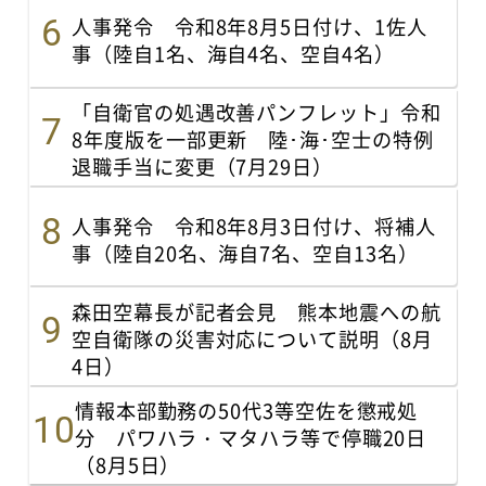
人事発令 令和8年8月5日付け、1佐人
事（陸自1名、海自4名、空自4名）
「自衛官の処遇改善パンフレット」令和
8年度版を一部更新 陸･海･空士の特例
退職手当に変更（7月29日）
人事発令 令和8年8月3日付け、将補人
事（陸自20名、海自7名、空自13名）
森田空幕長が記者会見 熊本地震への航
空自衛隊の災害対応について説明（8月
4日）
情報本部勤務の50代3等空佐を懲戒処
分 パワハラ・マタハラ等で停職20日
（8月5日）