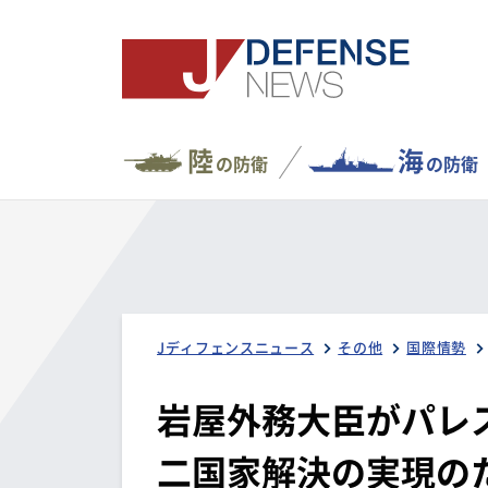
陸
海
の防衛
の防衛
Jディフェンスニュース
その他
国際情勢
岩屋外務大臣がパレ
二国家解決の実現の