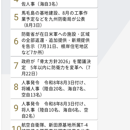
佐人事（海自3名）
馬毛島の基地建設、8月の工事作
業予定などを九州防衛局が公表
（8月3日）
防衛省が在日米軍への施設・区域
の全部返還・追加提供・新規提供
を告示（7月31日、根岸住宅地区
など7か所）
政府が「骨太方針2026」を閣議決
定 5年以内に防衛力を変革へ（7
月22日）
人事発令 令和8年8月3日付け、
将補人事（陸自20名、海自7名、
空自13名）
人事発令 令和8年8月3日付け、
将人事（陸自10名、海自6名、空
自2名）
航空自衛隊、新田原基地所属T-4