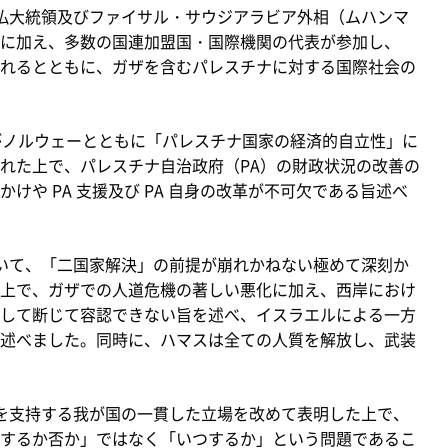
仏大統領及びファイサル・サウジアラビア外相（ムハンマ
に加え、多数の国連加盟国・国際機関の代表が参加し、
れるとともに、ガザを含むパレスチナに対する国際社会の
がノルウェーとともに「パレスチナ国家の経済的自立性」に
れた上で、パレスチナ自治政府（PA）の財政状況の改善の
けや PA 支援及び PA 自身の改革が不可欠である旨述べ
いて、「二国家解決」の前提が崩れかねない極めて深刻か
上で、ガザでの人道危機の著しい悪化に加え、西岸におけ
して断じて容認できない旨を述べ、イスラエルによる一方
述べました。同時に、ハマスは全ての人質を解放し、武装
を支持する我が国の一貫した立場を改めて表明した上で、
するか否か」ではなく「いつするか」という問題であるこ