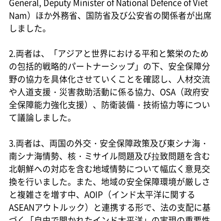
General, Deputy Minister of National Defence of Viet
Nam）ほか外務省、国防省及び公安省の関係者が出席
しました。
2.両者は、「アジアと世界における平和と繁栄のため
の包括的戦略的パートナーシップ」の下、安全保障分
野の協力を具体化させていくことを確認し、人材交流
や人道支援・災害救助活動に係る協力、OSA（政府安
全保障能力強化支援）、防衛装備・技術協力等につい
て議論しました。
3.両者は、両国の外交・安全保障政策及び東シナ海・
南シナ海情勢、核・ミサイル問題及び拉致問題を含む
北朝鮮への対応を含む地域情勢について幅広く意見交
換を行いました。また、地域の安全保障環境が厳しさ
と複雑さを増す中、AOIP（インド太平洋に関する
ASEANアウトルック）と連携する形で、法の支配に基
づく「自由で開かれたインド太平洋」の実現の重要性