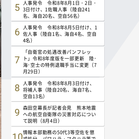
人事発令 令和8年8月1日・2日・
3日付け、1佐職人事（陸自241
名、海自20名、空自56名）
人事発令 令和8年8月5日付け、1
佐人事（陸自1名、海自4名、空自
4名）
「自衛官の処遇改善パンフレッ
ト」令和8年度版を一部更新 陸･
海･空士の特例退職手当に変更（7
月29日）
人事発令 令和8年8月3日付け、
将補人事（陸自20名、海自7名、
空自13名）
森田空幕長が記者会見 熊本地震
への航空自衛隊の災害対応につい
て説明（8月4日）
情報本部勤務の50代3等空佐を懲
戒処分 パワハラ・マタハラ等で