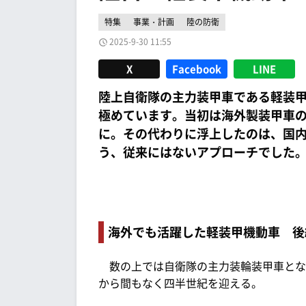
特集
事業・計画
陸の防衛
2025-9-30 11:55
X
Facebook
LINE
陸上自衛隊の主力装甲車である軽装
極めています。当初は海外製装甲車
に。その代わりに浮上したのは、国
う、従来にはないアプローチでした
海外でも活躍した軽装甲機動車 後
数の上では自衛隊の主力装輪装甲車となっ
から間もなく四半世紀を迎える。