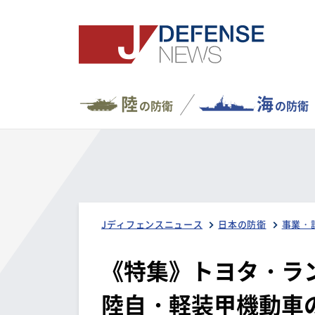
陸
海
の防衛
の防衛
Jディフェンスニュース
日本の防衛
事業・
《特集》トヨタ・ラ
陸自・軽装甲機動車