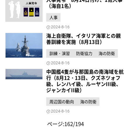
（海自1名）
人事
2024-8-16
海上自衛隊、イタリア海軍との親
善訓練を実施（8月13日）
訓練・演習
防衛協力
海の防衛
2024-8-16
中国艦4隻が与那国島の南海域を航
行（8月12・13日、クズネツォフ
級、レンハイ級、ルーヤンIII級、
ジャンカイII級）
周辺国の動向
海の防衛
2024-8-16
ページ:162/194