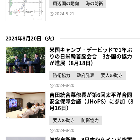
周辺国の動向
海の防衛
2024-8-21
2024年8月20日（火）
米国キャンプ・デービッドで1年ぶ
りの日米韓首脳会合 3か国の協力
が進展（8月18日）
防衛協力
政府発表
要人の動き
2024-8-20
吉田統合幕僚長が第6回太平洋合同
安全保障会議（JHoPS）に参加（8
月16日）
要人の動き
防衛協力
2024-8-20
航空自衛隊、8月末からインド空軍