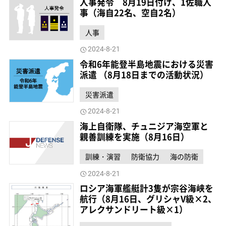
人事発令 8月19日付け、1佐職人
事（海自22名、空自2名）
人事
2024-8-21
令和6年能登半島地震における災害
派遣 （8月18日までの活動状況）
災害派遣
2024-8-21
海上自衛隊、チュニジア海空軍と
親善訓練を実施（8月16日）
訓練・演習
防衛協力
海の防衛
2024-8-21
ロシア海軍艦艇計3隻が宗谷海峡を
航行（8月16日、グリシャV級×2、
アレクサンドリート級×1）