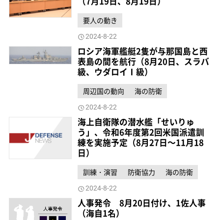
（7月19日、8月19日）
要人の動き
2024-8-22
ロシア海軍艦艇2隻が与那国島と西
表島の間を航行（8月20日、スラバ
級、ウダロイⅠ級）
周辺国の動向
海の防衛
2024-8-22
海上自衛隊の潜水艦「せいりゅ
う」、令和6年度第2回米国派遣訓
練を実施予定（8月27日～11月18
日）
訓練・演習
防衛協力
海の防衛
2024-8-22
人事発令 8月20日付け、1佐人事
（海自1名）