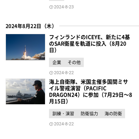
2024-8-23
2024年8月22日（木）
フィンランドのICEYE、新たに4基
のSAR衛星を軌道に投入（8月20
日）
企業
その他
2024-8-22
海上自衛隊、米国主催多国間ミサ
イル警戒演習（PACIFIC
DRAGON24）に参加（7月29日～8
月15日）
訓練・演習
防衛協力
海の防衛
2024-8-22