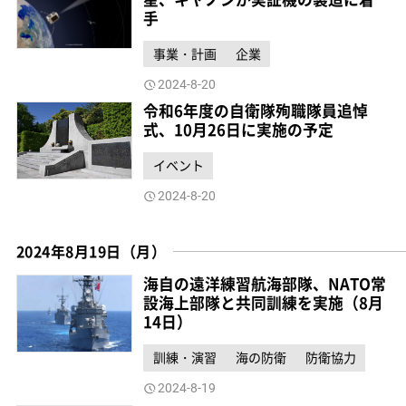
手
事業・計画
企業
2024-8-20
令和6年度の自衛隊殉職隊員追悼
式、10月26日に実施の予定
イベント
2024-8-20
2024年8月19日（月）
海自の遠洋練習航海部隊、NATO常
設海上部隊と共同訓練を実施（8月
14日）
訓練・演習
海の防衛
防衛協力
2024-8-19