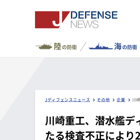
陸
海
の防衛
の防衛
Jディフェンスニュース
その他
企業
川崎重工、潜水艦デ
たる検査不正により2