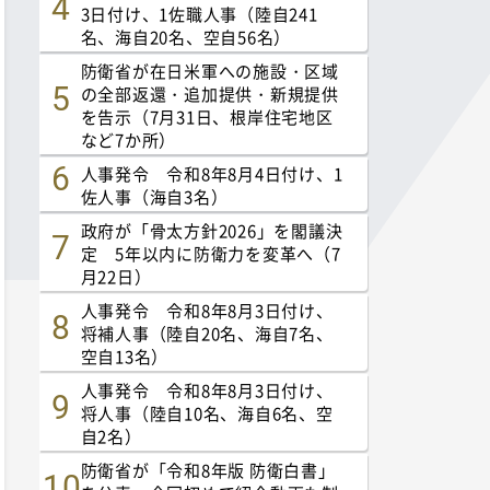
3日付け、1佐職人事（陸自241
名、海自20名、空自56名）
防衛省が在日米軍への施設・区域
の全部返還・追加提供・新規提供
を告示（7月31日、根岸住宅地区
など7か所）
人事発令 令和8年8月4日付け、1
佐人事（海自3名）
政府が「骨太方針2026」を閣議決
定 5年以内に防衛力を変革へ（7
月22日）
人事発令 令和8年8月3日付け、
将補人事（陸自20名、海自7名、
空自13名）
人事発令 令和8年8月3日付け、
将人事（陸自10名、海自6名、空
自2名）
防衛省が「令和8年版 防衛白書」