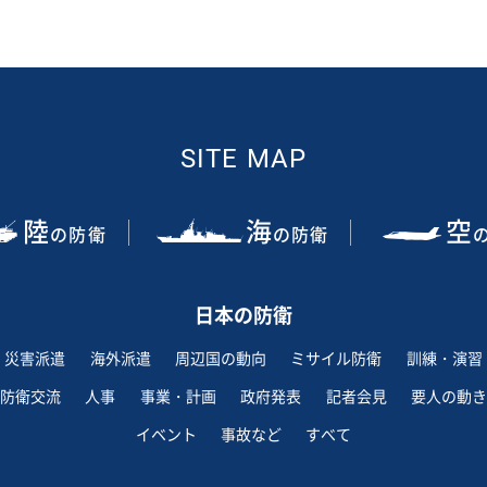
SITE MAP
陸
海
空
の防衛
の防衛
日本の防衛
災害派遣
海外派遣
周辺国の動向
ミサイル防衛
訓練・演習
防衛交流
人事
事業・計画
政府発表
記者会見
要人の動き
イベント
事故など
すべて