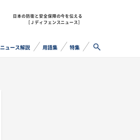
日本の防衛と安全保障の今を伝える
MENU
［Ｊディフェンスニュース］
サイト内検索
ニュース解説
用語集
特集