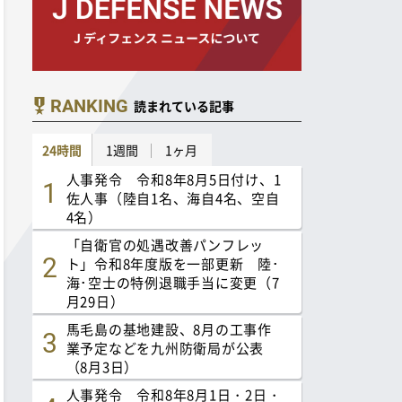
RANKING
読まれている記事
24時間
1週間
1ヶ月
人事発令 令和8年8月5日付け、1
佐人事（陸自1名、海自4名、空自
4名）
「自衛官の処遇改善パンフレッ
ト」令和8年度版を一部更新 陸･
海･空士の特例退職手当に変更（7
月29日）
馬毛島の基地建設、8月の工事作
業予定などを九州防衛局が公表
（8月3日）
人事発令 令和8年8月1日・2日・