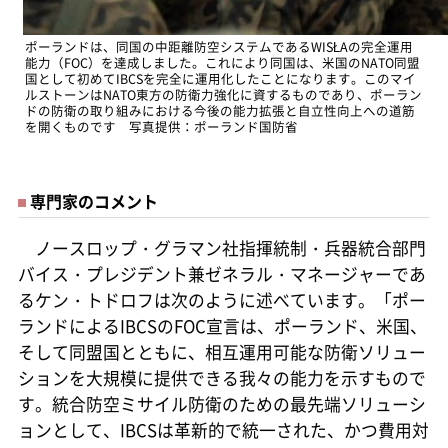
ポーランドは、同国の中距離防空システムであるWISŁAの完全運用
能力（FOC）を達成しました。これにより同国は、米国のNATO同盟
国として初めてIBCSを完全に運用化したことになります。このマイ
ルストーンはNATO東方の防衛力強化に資するものであり、ポーラン
ドの防衛の取り組みにおける今後の能力拡張と自立性向上への道筋
を開くものです 写真提供：ポーランド国防省
専門家のコメント
ノースロップ・グラマン社指揮統制・兵器統合部門
バイス・プレジデント兼ゼネラル・マネージャーであ
るケン・トドロフは次のように述べています。「ポー
ランドによるIBCSのFOC宣言は、ポーランド、米国、
そして同盟国とともに、相互運用可能な防衛ソリュー
ションを大規模に提供できる我々の能力を示すもので
す。統合防空ミサイル防衛のための最先端ソリューシ
ョンとして、IBCSは革新的で統一された、かつ費用対