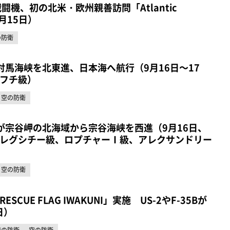
戦闘機、初の北米・欧州親善訪問「Atlantic
9月15日）
の防衛
対馬海峡を北東進、日本海へ航行（9月16日～17
フチ級）
空の防衛
が宗谷岬の北海域から宗谷海峡を西進（9月16日、
レグシチー級、ロプチャーⅠ級、アレクサンドリー
空の防衛
CUE FLAG IWAKUNI」実施 US-2やF-35Bが
日）
海の防衛
空の防衛