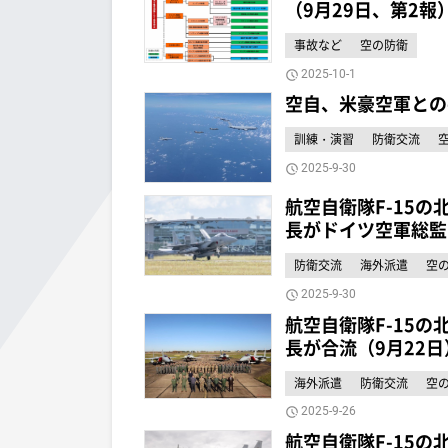
（9月29日、第2報
事故など
空の防衛
2025-10-1
空自、米豪空軍との
訓練・演習
防衛交流
2025-9-30
航空自衛隊F-15の北
長がドイツ空軍総監
防衛交流
海外派遣
空
2025-9-30
航空自衛隊F-15の北
長が合流（9月22日
海外派遣
防衛交流
空
2025-9-26
航空自衛隊F-15の北