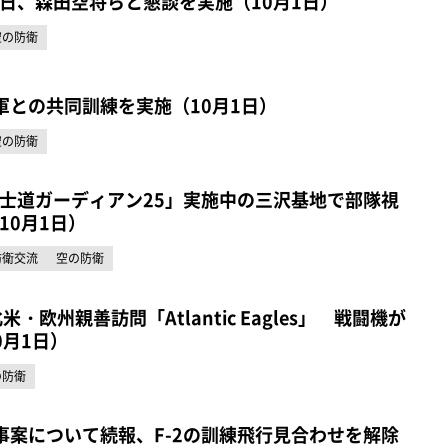
日、森田空将らと懇談を実施（10月1日）
空の防衛
軍との共同訓練を実施（10月1日）
空の防衛
士道ガーディアン25」実施中の三沢基地で部隊視
10月1日）
防衛交流
空の防衛
米・欧州親善訪問「Atlantic Eagles」 戦闘機が
0月1日）
の防衛
出事案について続報、F-2の訓練飛行見合わせを解除