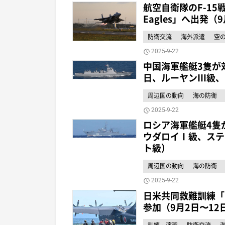
航空自衛隊のF-15
Eagles」へ出発（
防衛交流
海外派遣
空
2025-9-22
中国海軍艦艇3隻が
日、ルーヤンⅢ級、
周辺国の動向
海の防衛
2025-9-22
ロシア海軍艦艇4隻
ウダロイⅠ級、ステ
ト級）
周辺国の動向
海の防衛
2025-9-22
日米共同救難訓練「RES
参加（9月2日〜12
訓練・演習
防衛交流