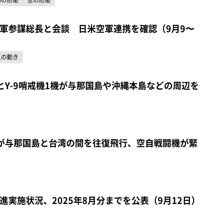
軍参謀総長と会談 日米空軍連携を確認（9月9〜
人の動き
とY-9哨戒機1機が与那国島や沖縄本島などの周辺を
が与那国島と台湾の間を往復飛行、空自戦闘機が緊
進実施状況、2025年8月分までを公表（9月12日）