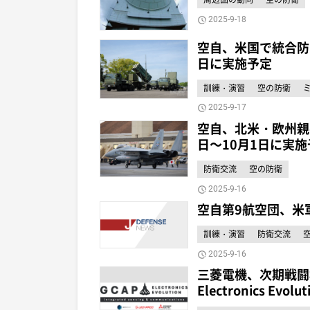
2025-9-18
空自、米国で統合防
日に実施予定
訓練・演習
空の防衛
2025-9-17
空自、北米・欧州親
日～10月1日に実施
防衛交流
空の防衛
2025-9-16
空自第9航空団、米
訓練・演習
防衛交流
2025-9-16
三菱電機、次期戦闘
Electronics E