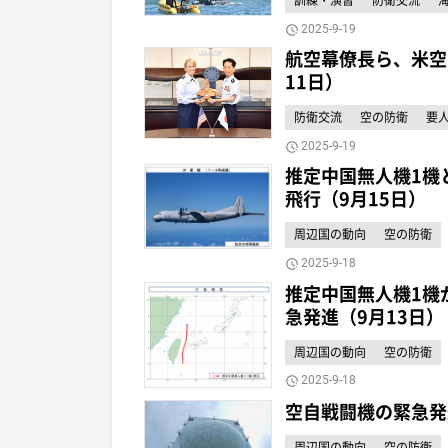
2025-9-19
航空幕僚長ら、米空
11日）
防衛交流
空の防衛
要
2025-9-19
推定中国無人機1機
飛行（9月15日）
周辺国の動向
空の防衛
2025-9-18
推定中国無人機1機
急発進（9月13日）
周辺国の動向
空の防衛
2025-9-18
空自戦闘機の緊急発
周辺国の動向
空の防衛