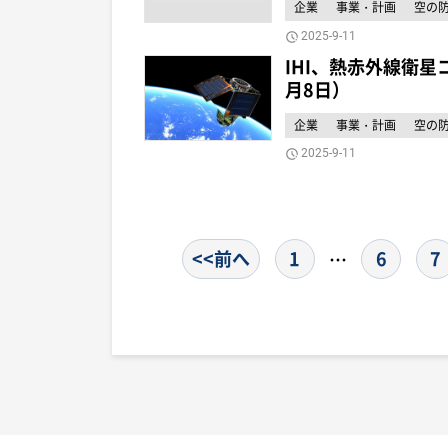
企業
事業・計画
空の
2025-9-11
IHI、熱赤外線衛星
月8日）
企業
事業・計画
空の
2025-9-11
<<前へ
1
6
7
…