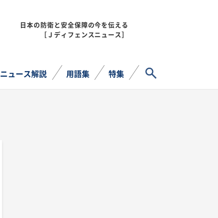
日本の防衛と安全保障の今を伝える
MENU
［Ｊディフェンスニュース］
サイト内検索
ニュース解説
用語集
特集