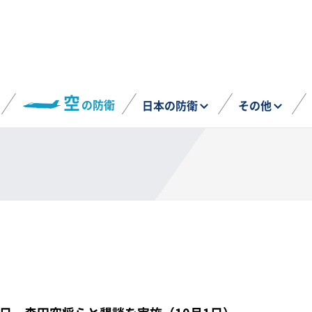
空
の防衛
日本の防衛
その他