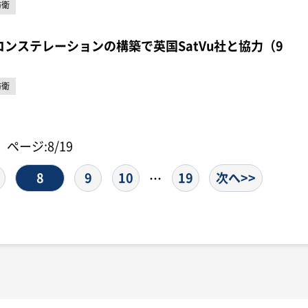
防衛
コンステレーションの構築で英国SatVu社と協力（9
防衛
ページ:8/19
8
9
10
19
次へ>>
…