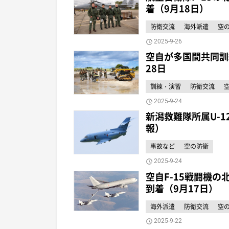
着（9月18日）
防衛交流
海外派遣
空
2025-9-26
空自が多国間共同訓
28日
訓練・演習
防衛交流
2025-9-24
新潟救難隊所属U-1
報）
事故など
空の防衛
2025-9-24
空自F-15戦闘機の北
到着（9月17日）
海外派遣
防衛交流
空
2025-9-22