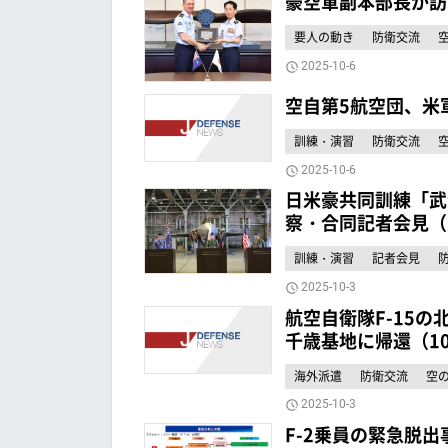
豪空軍副本部長が訪
要人の動き
防衛交流
2025-10-6
空自第5航空団、米
訓練・演習
防衛交流
2025-10-6
日米豪共同訓練「武
察・合同記者会見（
訓練・演習
記者会見
2025-10-3
航空自衛隊F-15の北
千歳基地に帰還（1
海外派遣
防衛交流
空
2025-10-3
F-2乗員の緊急脱