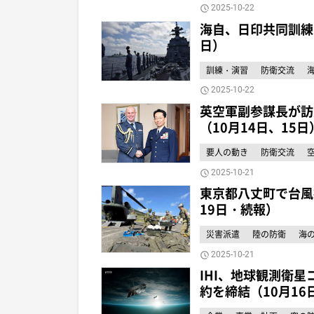
2025-10-22
海自、日印共同訓練「J
日）
訓練・演習
防衛交流
2025-10-22
英空軍副参謀長が訪
（10月14日、15日
要人の動き
防衛交流
2025-10-21
東京都八丈町で台風
19日・続報）
災害派遣
陸の防衛
海
2025-10-21
IHI、地球観測衛星
約を締結（10月16