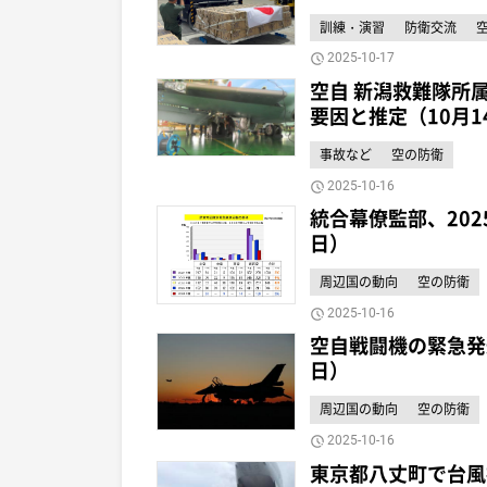
訓練・演習
防衛交流
2025-10-17
空自 新潟救難隊所属
要因と推定（10月1
事故など
空の防衛
2025-10-16
統合幕僚監部、20
日）
周辺国の動向
空の防衛
2025-10-16
空自戦闘機の緊急発進
日）
周辺国の動向
空の防衛
2025-10-16
東京都八丈町で台風