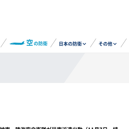
空
の防衛
日本の防衛
その他