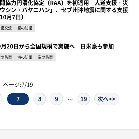
間協力円滑化協定（RAA）を初適用 人道支援・災
ウシン・バヤニハン」、セブ州沖地震に関する支援
10月7日）
防衛交流
空の防衛
0月20日から全国規模で実施へ 日米豪も参加
陸の防衛
海の防衛
空の防衛
ページ:7/19
7
8
9
19
次へ>>
…