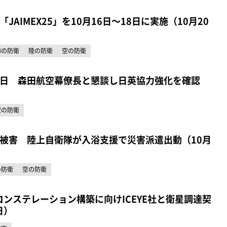
AIMEX25」を10月16日～18日に実施（10月20
海の防衛
陸の防衛
空の防衛
日 森田航空幕僚長と懇談し日英協力強化を確認
）
空の防衛
被害 陸上自衛隊が入浴支援で災害派遣出動（10月
の防衛
空の防衛
コンステレーション構築に向けICEYE社と衛星調達契
日）