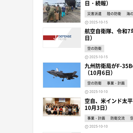
日・続報）
災害派遣
陸の防衛
海
2025-10-15
航空自衛隊、令和7
日）
空の防衛
2025-10-15
九州防衛局がF-3
（10月6日）
空の防衛
事業・計画
2025-10-10
空自、米インド太平
10月3日）
事業・計画
防衛交流
2025-10-10