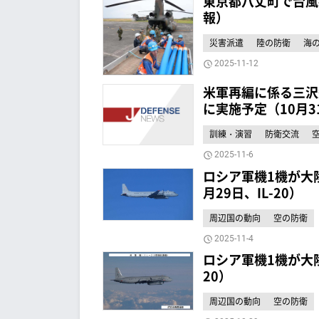
東京都八丈町で台風
報）
災害派遣
陸の防衛
海
2025-11-12
米軍再編に係る三沢
に実施予定（10月3
訓練・演習
防衛交流
2025-11-6
ロシア軍機1機が大
月29日、IL-20）
周辺国の動向
空の防衛
2025-11-4
ロシア軍機1機が大陸
20）
周辺国の動向
空の防衛