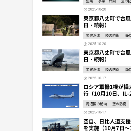
企業
事業・計画
空の
2025-10-20
東京都八丈町で台風
日・続報）
災害派遣
陸の防衛
海
2025-10-20
東京都八丈町で台風
日・続報）
災害派遣
陸の防衛
海
2025-10-17
ロシア軍機1機が樺
行（10月10日、IL-
周辺国の動向
空の防衛
2025-10-17
空自、日比人道支援
を実施（10月7日～