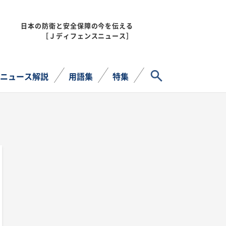
日本の防衛と安全保障の今を伝える
MENU
［Ｊディフェンスニュース］
サイト内検索
ニュース解説
用語集
特集