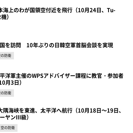
海上のわが国領空付近を飛行（10月24日、Tu-
2機）
国を訪問 10年ぶりの日韓空軍首脳会談を実現
空の防衛
平洋軍主催のWPSアドバイザー課程に教官・参加者
10月3日）
空の防衛
大隅海峡を東進、太平洋へ航行（10月18日～19日、
ーヤンⅢ級）
空の防衛