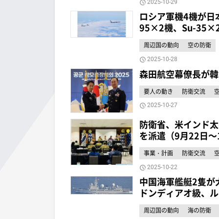
2025-10-29
ロシア軍機4機が日本
95×2機、Su-35×
周辺国の動向
空の防衛
2025-10-28
森田航空幕僚長が韓
要人の動き
防衛交流
2025-10-27
防衛省、米インド太
を派遣（9月22日～
事業・計画
防衛交流
2025-10-22
中国海軍艦艇2隻が
ドンディアオ級、ル
周辺国の動向
海の防衛