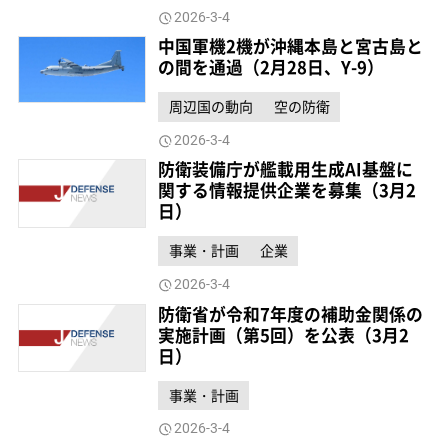
2026-3-4
中国軍機2機が沖縄本島と宮古島と
の間を通過（2月28日、Y-9）
周辺国の動向
空の防衛
2026-3-4
防衛装備庁が艦載用生成AI基盤に
関する情報提供企業を募集（3月2
日）
事業・計画
企業
2026-3-4
防衛省が令和7年度の補助金関係の
実施計画（第5回）を公表（3月2
日）
事業・計画
2026-3-4