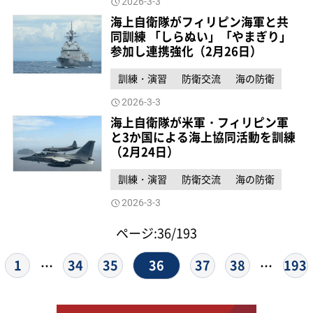
2026-3-3
海上自衛隊がフィリピン海軍と共
同訓練 「しらぬい」「やまぎり」
参加し連携強化（2月26日）
訓練・演習
防衛交流
海の防衛
2026-3-3
海上自衛隊が米軍・フィリピン軍
と3か国による海上協同活動を訓練
（2月24日）
訓練・演習
防衛交流
海の防衛
2026-3-3
ページ:36/193
36
1
34
35
37
38
193
…
…