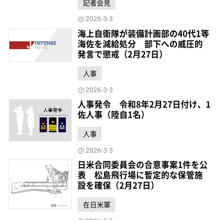
記者会見
2026-3-3
海上自衛隊が装備計画部の40代1等
海佐を減給処分 部下への威圧的
発言で懲戒（2月27日）
人事
2026-3-3
人事発令 令和8年2月27日付け、1
佐人事（陸自1名）
人事
2026-3-3
日米合同委員会の合意事案1件を公
表 松島飛行場に暫定的な保管施
設を確保（2月27日）
在日米軍