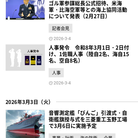
ゴル軍参謀総長公式招待、米海
軍・比海空軍等との海上協同活動
について発表（2月27日）
記者会見
2026-3-4
人事発令 令和8年3月1日・2日付
け、1佐職人事（陸自2名、海自15
名、空自8名）
人事
2026-3-4
2026年3月3日（火）
音響測定艦「びんご」引渡式・自
衛艦旗授与式を三菱重工玉野工場
で3月6日に実施予定
事業・計画
海の防衛
企業