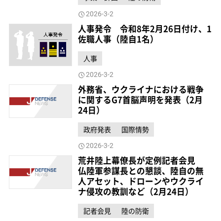
2026-3-2
人事発令 令和8年2月26日付け、1
佐職人事（陸自1名）
人事
2026-3-2
外務省、ウクライナにおける戦争
に関するG7首脳声明を発表（2月
24日）
政府発表
国際情勢
2026-3-2
荒井陸上幕僚長が定例記者会見
仏陸軍参謀長との懇談、陸自の無
人アセット、ドローンやウクライ
ナ侵攻の教訓など（2月24日）
記者会見
陸の防衛