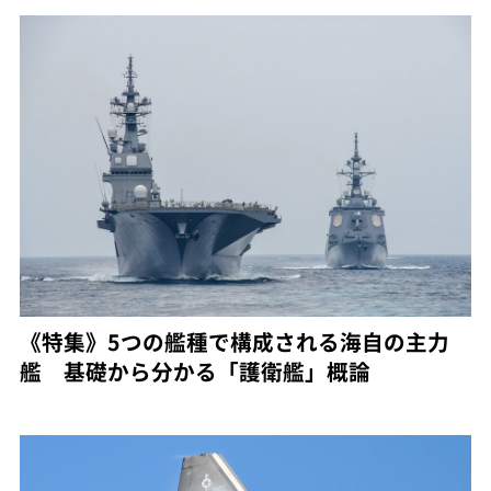
《特集》5つの艦種で構成される海自の主力
艦 基礎から分かる「護衛艦」概論