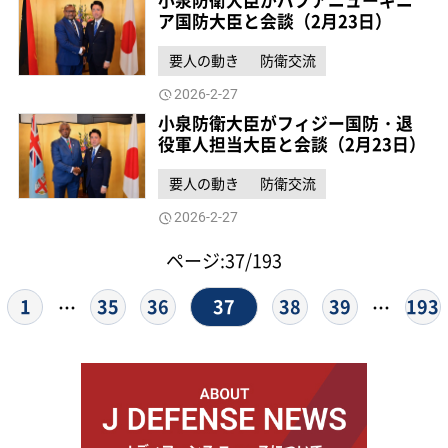
小泉防衛大臣がパプアニューギニ
ア国防大臣と会談（2月23日）
要人の動き
防衛交流
2026-2-27
小泉防衛大臣がフィジー国防・退
役軍人担当大臣と会談（2月23日）
要人の動き
防衛交流
2026-2-27
ページ:37/193
37
1
35
36
38
39
193
…
…