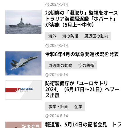
2024-5-14
北朝鮮の「瀬取り」監視をオース
トラリア海軍駆逐艦「ホバート」
が実施（5月上〜中旬）
海外
海の防衛
周辺国の動向
2024-5-14
令和6年4月の緊急発進状況を発表
周辺国の動向
空の防衛
2024-5-14
防衛装備庁が「ユーロサトリ
2024」（6月17日～21日）へブー
ス出展
事業・計画
企業
2024-5-14
報道官、5月14日の記者会見 トラ