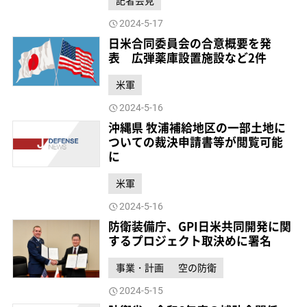
記者会見
2024-5-17
日米合同委員会の合意概要を発
表 広弾薬庫設置施設など2件
米軍
2024-5-16
沖縄県 牧浦補給地区の一部土地に
ついての裁決申請書等が閲覧可能
に
米軍
2024-5-16
防衛装備庁、GPI日米共同開発に関
するプロジェクト取決めに署名
事業・計画
空の防衛
2024-5-15