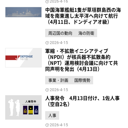
2026-4-16
中国海軍艦艇1隻が草垣群島西の海
域を南東進し太平洋へ向けて航行
（4月11日、ドンディアオ級）
周辺国の動向
海の防衛
2026-4-15
軍縮・不拡散イニシアティブ
（NPDI）が核兵器不拡散条約
（NPT）運用検討会議に向けて共
同声明を発出（4月13日）
事業・計画
国際情勢
2026-4-15
人事発令 4月13日付け、1佐人事
（空自2名）
人事
2026-4-15