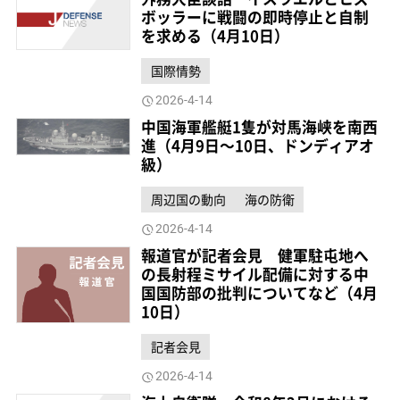
ボッラーに戦闘の即時停止と自制
を求める（4月10日）
国際情勢
2026-4-14
中国海軍艦艇1隻が対馬海峡を南西
進（4月9日～10日、ドンディアオ
級）
周辺国の動向
海の防衛
2026-4-14
報道官が記者会見 健軍駐屯地へ
の長射程ミサイル配備に対する中
国国防部の批判についてなど（4月
10日）
記者会見
2026-4-14