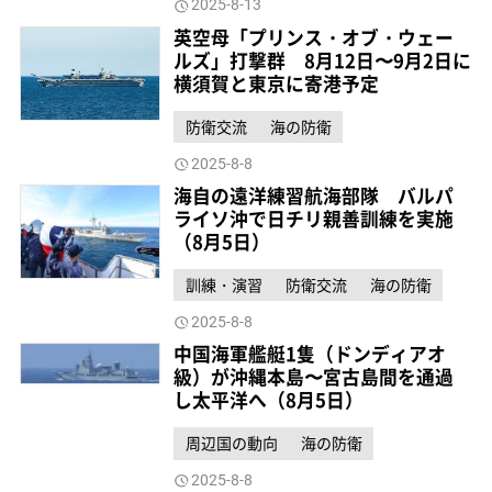
2025-8-13
英空母「プリンス・オブ・ウェー
ルズ」打撃群 8月12日〜9月2日に
横須賀と東京に寄港予定
防衛交流
海の防衛
2025-8-8
海自の遠洋練習航海部隊 バルパ
ライソ沖で日チリ親善訓練を実施
（8月5日）
訓練・演習
防衛交流
海の防衛
2025-8-8
中国海軍艦艇1隻（ドンディアオ
級）が沖縄本島〜宮古島間を通過
し太平洋へ（8月5日）
周辺国の動向
海の防衛
2025-8-8