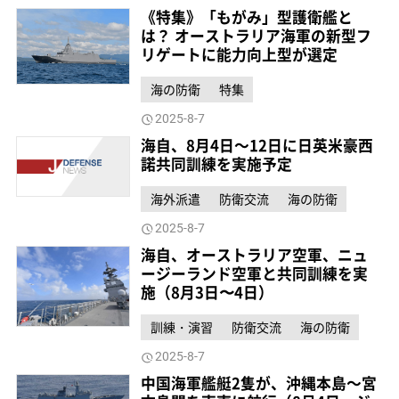
《特集》「もがみ」型護衛艦と
は？ オーストラリア海軍の新型フ
リゲートに能力向上型が選定
海の防衛
特集
2025-8-7
海自、8月4日～12日に日英米豪西
諾共同訓練を実施予定
海外派遣
防衛交流
海の防衛
2025-8-7
海自、オーストラリア空軍、ニュ
ージーランド空軍と共同訓練を実
施（8月3日〜4日）
訓練・演習
防衛交流
海の防衛
2025-8-7
中国海軍艦艇2隻が、沖縄本島～宮