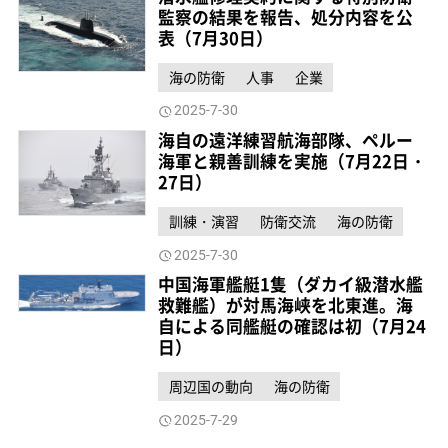
監察の結果を報告、処分内容を公
表（7月30日）
海の防衛
人事
企業
2025-7-30
海自の遠洋練習航海部隊、ペルー
海軍と親善訓練を実施（7月22日・
27日）
訓練・演習
防衛交流
海の防衛
2025-7-30
中国海軍艦艇1隻（ダカイ級潜水艦
救難艦）が対馬海峡を北東進。海
自による同艦艇の確認は初（7月24
日）
周辺国の動向
海の防衛
2025-7-29