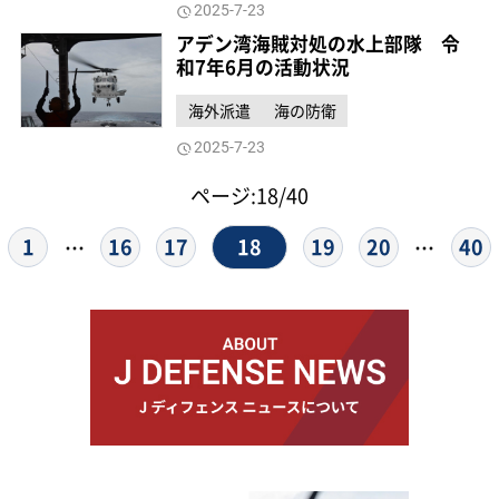
2025-7-23
アデン湾海賊対処の水上部隊 令
和7年6月の活動状況
海外派遣
海の防衛
2025-7-23
ページ:18/40
18
1
16
17
19
20
40
…
…