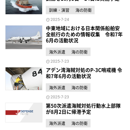
訓練・演習
海の防衛
2025-7-24
中東地域における日本関係船舶安
全航行のための情報収集 令和7年
6月の活動状況
海外派遣
海の防衛
2025-7-23
アデン湾海賊対処のP-3C哨戒機 令
和7年6月の活動状況
海外派遣
海の防衛
2025-7-23
第50次派遣海賊対処行動水上部隊
が8月2日に帰港予定
海外派遣
海の防衛