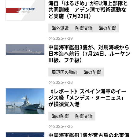
海自「はるさめ」がEU海上部隊と
共同訓練 アデン湾で戦術運動な
ど実施（7月22日）
海外派遣
防衛交流
海の防衛
2025-7-29
中国海軍艦艇3隻が、対馬海峡から
日本海へ航行（7月24日、ルーヤン
Ⅲ級、フチ級）
周辺国の動向
海の防衛
2025-7-28
《レポート》スペイン海軍のイー
ジス艦「メンデス・ヌーニェス」
が横須賀入港
海の防衛
防衛交流
2025-7-26
中国海軍艦艇1隻が宮古島の北東海