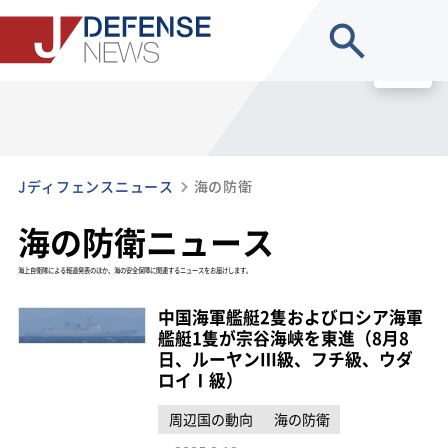
site search
MENU
Jディフェンスニュース
海の防衛
海の防衛ニュース
海上自衛隊による報道発表のほか、海の安全保障に関連するニュースをお届けします。
中国海軍艦艇2隻およびロシア海軍
艦艇1隻が宗谷海峡を東進（8月8
日、ルーヤンⅢ級、フチ級、ウダ
ロイⅠ級）
周辺国の動向
海の防衛