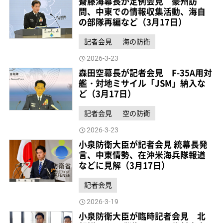
齋藤海幕長が定例会見 豪州訪
問、中東での情報収集活動、海自
の部隊再編など（3月17日）
記者会見
海の防衛
2026-3-23
森田空幕長が記者会見 F-35A用対
艦・対地ミサイル「JSM」納入な
ど（3月17日）
記者会見
空の防衛
2026-3-23
小泉防衛大臣が記者会見 統幕長発
言、中東情勢、在沖米海兵隊報道
などに見解（3月17日）
記者会見
2026-3-19
小泉防衛大臣が臨時記者会見 北