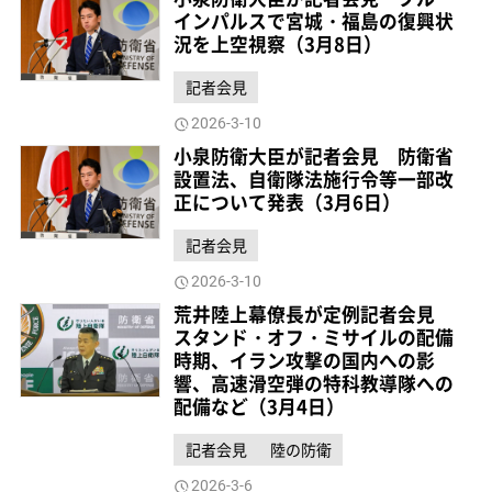
インパルスで宮城・福島の復興状
況を上空視察（3月8日）
記者会見
2026-3-10
小泉防衛大臣が記者会見 防衛省
設置法、自衛隊法施行令等一部改
正について発表（3月6日）
記者会見
2026-3-10
荒井陸上幕僚長が定例記者会見
スタンド・オフ・ミサイルの配備
時期、イラン攻撃の国内への影
響、高速滑空弾の特科教導隊への
配備など（3月4日）
記者会見
陸の防衛
2026-3-6