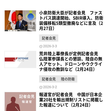
小泉防衛大臣が記者会見 ファス
トパス調達開始、SBIR導入、防衛
装備移転5類型撤廃などに言及（2
月27日）
記者会見
2026-3-3
荒井陸上幕僚長が定例記者会見
仏陸軍参謀長との懇談、陸自の無
人アセット、ドローンやウクライ
ナ侵攻の教訓など（2月24日）
記者会見
陸の防衛
2026-3-2
報道官が記者会見 中国が日本企
業20社を輸出規制リストに掲載し
た報道について（2月24日）