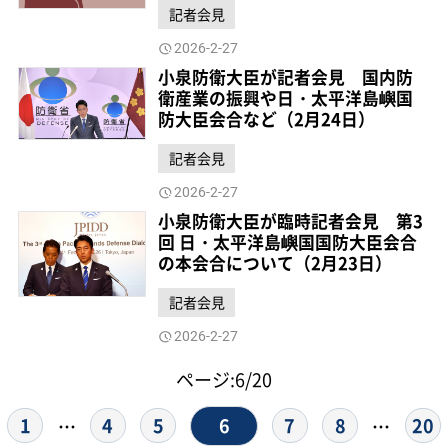
記者会見
2026-2-27
小泉防衛大臣が記者会見 国内防
衛産業の振興や日・太平洋島嶼国
防大臣会合など（2月24日）
記者会見
2026-2-27
小泉防衛大臣が臨時記者会見 第3
回 日・太平洋島嶼国国防大臣会合
の本会合について（2月23日）
記者会見
2026-2-27
ページ:6/20
6
1
4
5
7
8
20
…
…