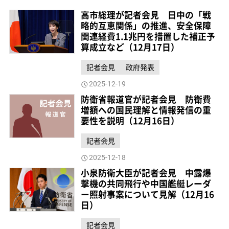
高市総理が記者会見 日中の「戦
略的互恵関係」の推進、安全保障
関連経費1.1兆円を措置した補正予
算成立など（12月17日）
記者会見
政府発表
2025-12-19
防衛省報道官が記者会見 防衛費
増額への国民理解と情報発信の重
要性を説明（12月16日）
記者会見
2025-12-18
小泉防衛大臣が記者会見 中露爆
撃機の共同飛行や中国艦艇レーダ
ー照射事案について見解（12月16
日）
記者会見