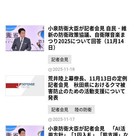
小泉防衛大臣が記者会見 自民・維
新の防衛政策協議、自衛隊音楽ま
つり2025について回答（11月14
日）
記者会見
2025-11-18
荒井陸上幕僚長、11月13日の定例
記者会見 秋田県におけるクマ被
害防止のための活動支援について
発表
記者会見
陸の防衛
2025-11-17
小泉防衛大臣が記者会見 「AI活
用方針」「1円入札」「熊支援」な