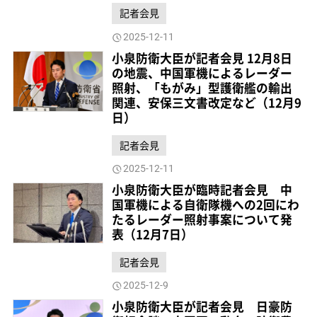
記者会見
2025-12-11
小泉防衛大臣が記者会見 12月8日
の地震、中国軍機によるレーダー
照射、「もがみ」型護衛艦の輸出
関連、安保三文書改定など（12月9
日）
記者会見
2025-12-11
小泉防衛大臣が臨時記者会見 中
国軍機による自衛隊機への2回にわ
たるレーダー照射事案について発
表（12月7日）
記者会見
2025-12-9
小泉防衛大臣が記者会見 日豪防