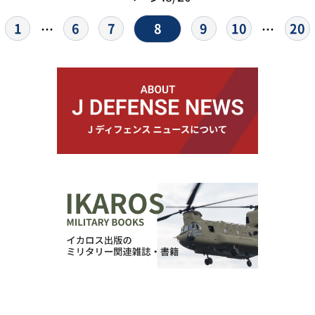
8
1
6
7
9
10
20
…
…