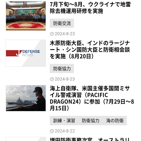
7月下旬～8月、ウクライナで地雷
除去機運用研修を実施
防衛交流
2024-8-23
木原防衛大臣、インドのラージナ
ート・シン国防大臣と防衛相会談
を実施（8月20日）
防衛協力
2024-8-23
海上自衛隊、米国主催多国間ミサ
イル警戒演習（PACIFIC
DRAGON24）に参加（7月29日～8
月15日）
訓練・演習
防衛協力
海の防衛
2024-8-22
増田防衛事務次官、オーストラリ