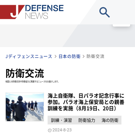
site search
MENU
Jディフェンスニュース
日本の防衛
防衛交流
防衛交流
他国との防衛交流や防衛協力に関連するニュースをお届けします。
海上自衛隊、日パラオ記念行事に
参加。パラオ海上保安局との親善
訓練を実施（8月19日、20日）
訓練・演習
防衛協力
海の防衛
2024-8-23