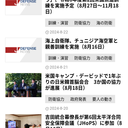
練を実施予定（8月27日～11月18
日）
訓練・演習
防衛協力
海の防衛
2024-8-22
海上自衛隊、チュニジア海空軍と
親善訓練を実施（8月16日）
訓練・演習
防衛協力
海の防衛
2024-8-21
米国キャンプ・デービッドで1年ぶ
りの日米韓首脳会合 3か国の協力
が進展（8月18日）
防衛協力
政府発表
要人の動き
2024-8-20
吉田統合幕僚長が第6回太平洋合同
安全保障会議（JHoPS）に参加（8