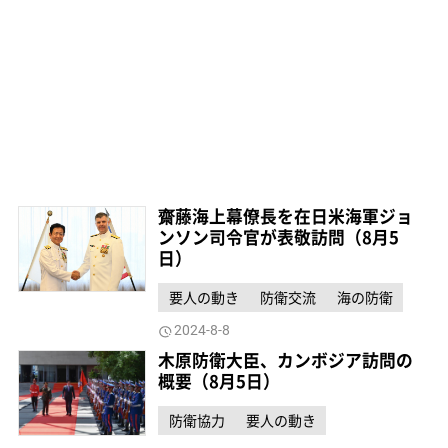
齋藤海上幕僚長を在日米海軍ジョ
ンソン司令官が表敬訪問（8月5
日）
要人の動き
防衛交流
海の防衛
2024-8-8
木原防衛大臣、カンボジア訪問の
概要（8月5日）
防衛協力
要人の動き