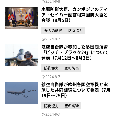
2024-8-8
木原防衛大臣、カンボジアのティ
ア・セイハー副首相兼国防大臣と
会談（8月5日）
要人の動き
防衛協力
2024-8-7
航空自衛隊が参加した多国間演習
「ピッチ・ブラック24」について
発表（7月12日～8月2日）
防衛協力
空の防衛
2024-8-7
航空自衛隊が欧州各国空軍機と実
施した共同訓練について発表（7月
19日～25日）
防衛協力
空の防衛
2024-8-7