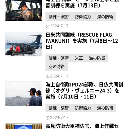
善訓練を実施（7月13日）
訓練・演習
防衛協力
海の防衛
2024-7-17
日米共同訓練（RESCUE FLAG
IWAKUNI）を実施（7月8日～12
日）
訓練・演習
米軍
海の防衛
空の防衛
2024-7-17
海上自衛隊IPD24部隊、日仏共同訓
練（オグリ・ヴェルニー24-3）を
実施（7月10日・11日）
訓練・演習
防衛協力
海の防衛
2024-7-17
高見防衛大臣補佐官、海上作戦セ