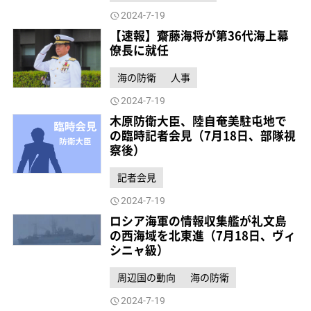
2024-7-19
【速報】齋藤海将が第36代海上幕
僚長に就任
海の防衛
人事
2024-7-19
木原防衛大臣、陸自奄美駐屯地で
の臨時記者会見（7月18日、部隊視
察後）
記者会見
2024-7-19
ロシア海軍の情報収集艦が礼文島
の西海域を北東進（7月18日、ヴィ
シニャ級）
周辺国の動向
海の防衛
2024-7-19