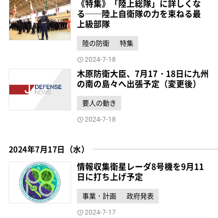
《特集》「陸上総隊」に詳しくな
る──陸上自衛隊の力を束ねる最
上級部隊
陸の防衛
特集
2024-7-18
木原防衛大臣、7月17・18日に九州
の南の島々へ出張予定（変更後）
要人の動き
2024-7-18
2024年7月17日（水）
情報収集衛星レーダ8号機を9月11
日に打ち上げ予定
事業・計画
政府発表
2024-7-17