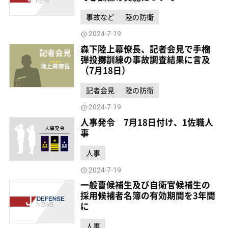
事故など
陸の防衛
2024-7-19
森下陸上幕僚長、記者会見で手榴
弾投擲訓練の事故調査結果に言及
（7月18日）
記者会見
陸の防衛
2024-7-19
人事発令 7月18日付け、1佐職人
事
人事
2024-7-19
一般曹候補生及び自衛官候補生の
採用候補者名簿の有効期間を3年間
に
人事