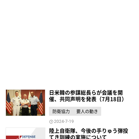
日米韓の参謀総長らが会議を開
催、共同声明を発表（7月18日）
防衛協力
要人の動き
2024-7-19
陸上自衛隊、今後の手りゅう弾投
てき訓練の実施について