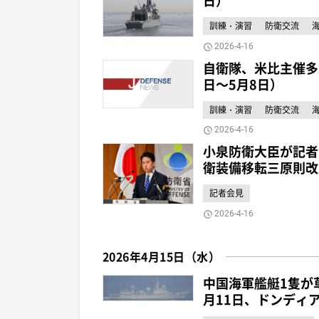
日）
訓練・演習
防衛交流
2026-4-16
自衛隊、米比主催多
日～5月8日）
訓練・演習
防衛交流
2026-4-16
小泉防衛大臣が記者
衛装備移転三原則改
記者会見
2026-4-16
2026年4月15日（水）
中国海軍艦艇1隻が
月11日、ドンディ