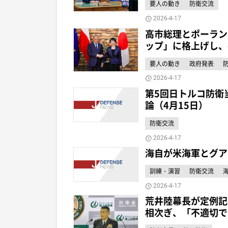
要人の動き
防衛交流
2026-4-17
高市総理とポーラン
ップ」に格上げし、
要人の動き
政府発表
2026-4-17
第5回日トルコ防衛
論（4月15日）
防衛交流
2026-4-17
海自が米海軍とグア
訓練・演習
防衛交流
2026-4-17
荒井陸幕長が定例記
相次ぎ、「不適切で