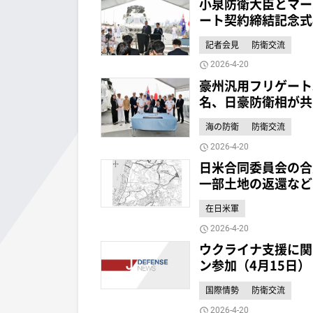
小泉防衛大臣とマー
ート契約締結記念式
記者会見
防衛交流
2026-4-20
豪州汎用フリゲート
名、日豪防衛相が共
海の防衛
防衛交流
2026-4-20
日米合同委員会の合
一部土地の返還など
在日米軍
2026-4-20
ウクライナ支援に関
ン参加（4月15日）
国際情勢
防衛交流
2026-4-20