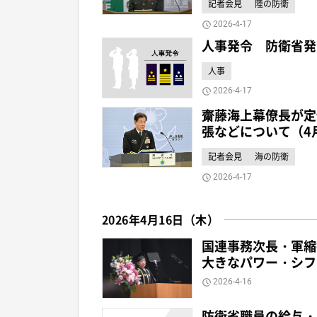
記者会見
陸の防衛
2026-4-17
人事発令 防衛省発
人事
2026-4-17
齋藤海上幕僚長が定
張などについて（4
記者会見
海の防衛
2026-4-17
2026年4月16日（木）
国連事務次長・軍縮
大きなパワー・シフ
2026-4-16
防衛省職員の給与・