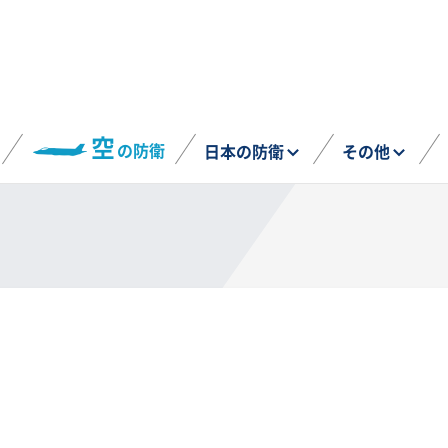
空
の防衛
日本の防衛
その他