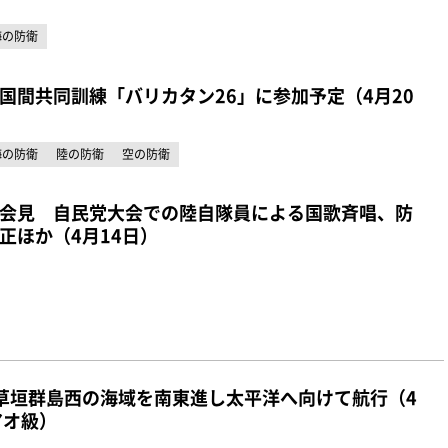
海の防衛
国間共同訓練「バリカタン26」に参加予定（4月20
海の防衛
陸の防衛
空の防衛
会見 自民党大会での陸自隊員による国歌斉唱、防
正ほか（4月14日）
草垣群島西の海域を南東進し太平洋へ向けて航行（4
アオ級）