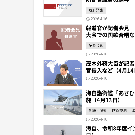
政府発表
2026-4-16
報道官が記者会見 
大会での国歌斉唱な
記者会見
2026-4-16
茂木外務大臣が記者
官侵入など（4月14
2026-4-16
海自護衛艦「あさひ
施（4月13日）
訓練・演習
防衛交流
2026-4-16
海自、令和8年度イン