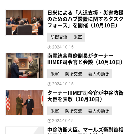
日米による「人道支援・災害救援
のためのハブ設置に関するタスク
フォース」を開催（10月10日）
防衛交流
米軍
2024-10-15
南雲統合幕僚副長がターナー
ⅢMEF司令官と会談（10月10日）
米軍
防衛交流
要人の動き
2024-10-15
ターナーⅢMEF司令官が中谷防衛
大臣を表敬（10月10日）
米軍
防衛交流
要人の動き
2024-10-15
中谷防衛大臣、マールズ豪副首相