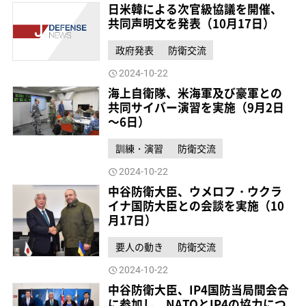
日米韓による次官級協議を開催、
共同声明文を発表（10月17日）
政府発表
防衛交流
2024-10-22
海上自衛隊、米海軍及び豪軍との
共同サイバー演習を実施（9月2日
～6日）
訓練・演習
防衛交流
2024-10-22
中谷防衛大臣、ウメロフ・ウクラ
イナ国防大臣との会談を実施（10
月17日）
要人の動き
防衛交流
2024-10-22
中谷防衛大臣、IP4国防当局間会合
に参加し、NATOとIP4の協力につ