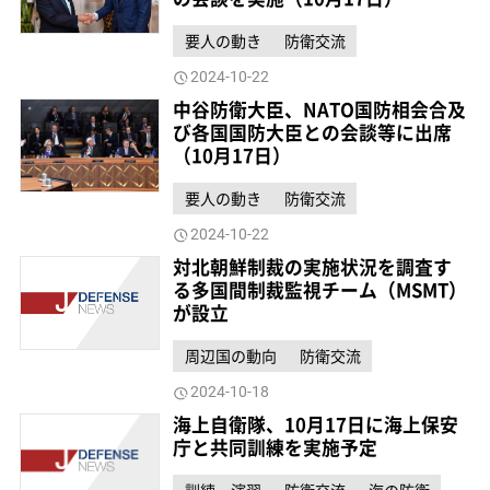
要人の動き
防衛交流
2024-10-22
中谷防衛大臣、NATO国防相会合及
び各国国防大臣との会談等に出席
（10月17日）
要人の動き
防衛交流
2024-10-22
対北朝鮮制裁の実施状況を調査す
る多国間制裁監視チーム（MSMT）
が設立
周辺国の動向
防衛交流
2024-10-18
海上自衛隊、10月17日に海上保安
庁と共同訓練を実施予定
訓練・演習
防衛交流
海の防衛