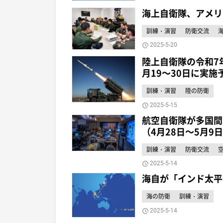
海上自衛隊、アメリ
訓練・演習
防衛交流
2025-5-20
陸上自衛隊の令和7
月19～30日に実施
訓練・演習
陸の防衛
2025-5-15
航空自衛隊が多国間
（4月28日～5月9
訓練・演習
防衛交流
2025-5-14
海自が「インド太平
海の防衛
訓練・演習
2025-5-14