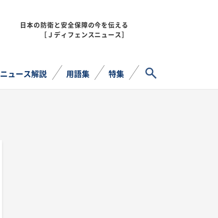
日本の防衛と安全保障の今を伝える
MENU
［Ｊディフェンスニュース］
サイト内検索
ニュース解説
用語集
特集