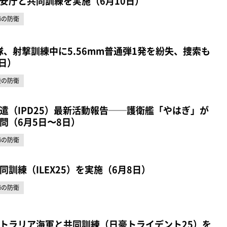
安庁と共同訓練を実施（6月10日）
海の防衛
隊、射撃訓練中に5.56mm普通弾1発を紛失、捜索も
日）
陸の防衛
遣（IPD25）最新活動報告──護衛艦「やはぎ」が
問（6月5日〜8日）
海の防衛
訓練（ILEX25）を実施（6月8日）
海の防衛
トラリア海軍と共同訓練（日豪トライデント25）を