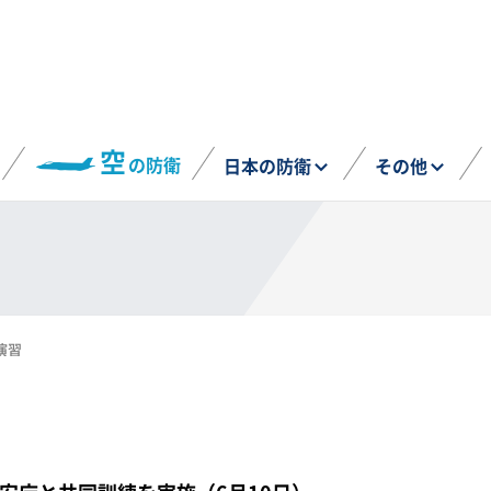
空
の防衛
日本の防衛
その他
演習