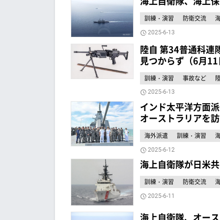
海上自衛隊、海上保
訓練・演習
防衛交流
2025-6-13
陸自 第34普通科連
見つからず（6月11
訓練・演習
事故など
2025-6-13
インド太平洋方面派
オーストラリアを訪
海外派遣
訓練・演習
2025-6-12
海上自衛隊が日米共同
訓練・演習
防衛交流
2025-6-11
海上自衛隊、オース