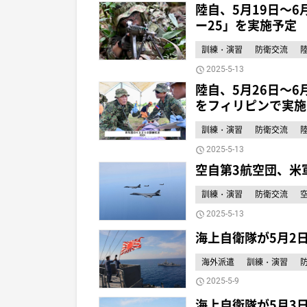
陸自、5月19日～
ー25」を実施予定
訓練・演習
防衛交流
2025-5-13
陸自、5月26日～
をフィリピンで実施
訓練・演習
防衛交流
2025-5-13
空自第3航空団、米
訓練・演習
防衛交流
2025-5-13
海上自衛隊が5月2
海外派遣
訓練・演習
2025-5-9
海上自衛隊が5月3