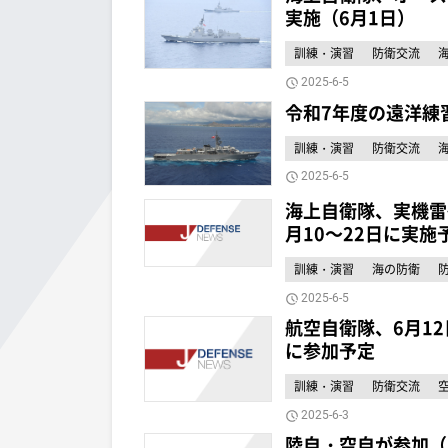
実施（6月1日）
訓練・演習
防衛交流
2025-6-5
令和7年度の遠洋練
訓練・演習
防衛交流
2025-6-5
海上自衛隊、実機雷
月10～22日に実施
訓練・演習
海の防衛
2025-6-5
航空自衛隊、6月12日
に参加予定
訓練・演習
防衛交流
2025-6-3
陸自・空自が参加（陸