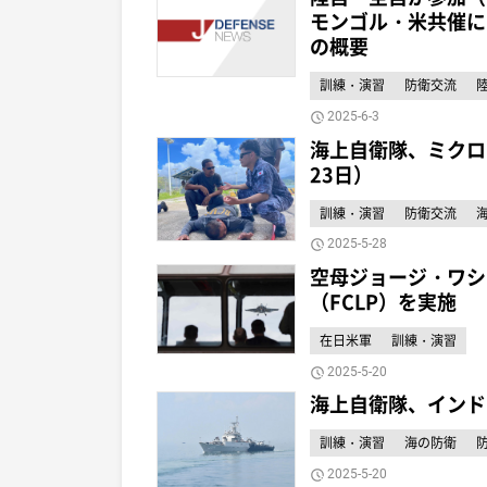
モンゴル・米共催に
の概要
訓練・演習
防衛交流
2025-6-3
海上自衛隊、ミクロ
23日）
訓練・演習
防衛交流
2025-5-28
空母ジョージ・ワシ
（FCLP）を実施
在日米軍
訓練・演習
2025-5-20
海上自衛隊、インド
訓練・演習
海の防衛
2025-5-20