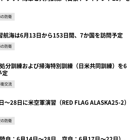
海の防衛
習航海は6月13日から153日間、7か国を訪問予定
海の防衛
処分訓練および掃海特別訓練（日米共同訓練）を6
予定
防衛交流
～28日に米空軍演習（RED FLAG ALASKA25-2）
空の防衛
自：6月14日～28日、空自：6月17日～22日）、