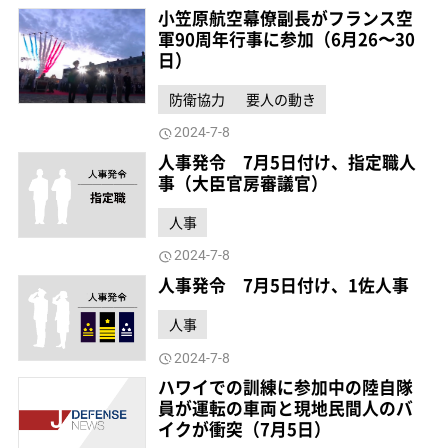
小笠原航空幕僚副長がフランス空
軍90周年行事に参加（6月26〜30
日）
防衛協力
要人の動き
2024-7-8
人事発令 7月5日付け、指定職人
事（大臣官房審議官）
人事
2024-7-8
人事発令 7月5日付け、1佐人事
人事
2024-7-8
ハワイでの訓練に参加中の陸自隊
員が運転の車両と現地民間人のバ
イクが衝突（7月5日）