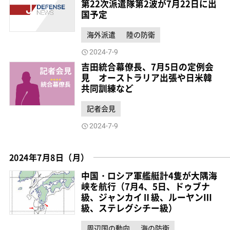
第22次派遣隊第2波が7月22日に出
国予定
海外派遣
陸の防衛
2024-7-9
吉田統合幕僚長、7月5日の定例会
見 オーストラリア出張や日米韓
共同訓練など
記者会見
2024-7-9
2024年7月8日（月）
中国・ロシア軍艦艇計4隻が大隅海
峡を航行（7月4、5日、ドゥブナ
級、ジャンカイⅡ級、ルーヤンⅢ
級、ステレグシチー級）
周辺国の動向
海の防衛