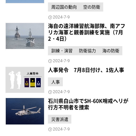
周辺国の動向
空の防衛
2024-7-9
海自の遠洋練習航海部隊、南アフ
リカ海軍と親善訓練を実施（7月
2・4日）
訓練・演習
防衛協力
海の防衛
2024-7-9
人事発令 7月8日付け、1佐人事
人事
2024-7-9
石川県白山市でSH-60K哨戒ヘリが
行方不明者を捜索
災害派遣
2024-7-9