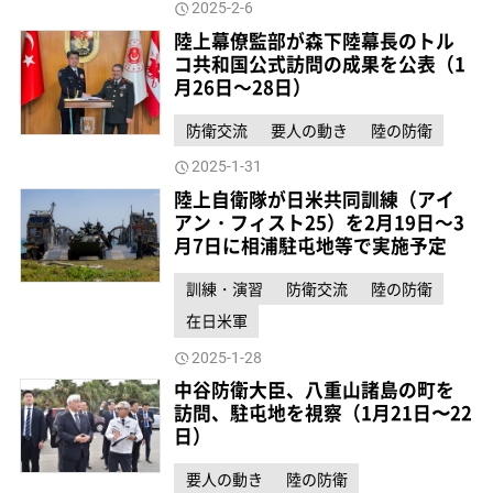
2025-2-6
陸上幕僚監部が森下陸幕長のトル
コ共和国公式訪問の成果を公表（1
月26日～28日）
防衛交流
要人の動き
陸の防衛
2025-1-31
陸上自衛隊が日米共同訓練（アイ
アン・フィスト25）を2月19日～3
月7日に相浦駐屯地等で実施予定
訓練・演習
防衛交流
陸の防衛
在日米軍
2025-1-28
中谷防衛大臣、八重山諸島の町を
訪問、駐屯地を視察（1月21日〜22
日）
要人の動き
陸の防衛