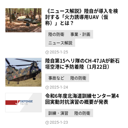
《ニュース解説》陸自が導入を検
討する「火力誘導用UAV（仮
称）」とは？
陸の防衛
事業・計画
ニュース解説
2025-1-25
陸自第15ヘリ隊のCH-47JAが新石
垣空港に予防着陸（1月22日）
事故など
陸の防衛
2025-1-24
令和6年度北海道訓練センター第4
回実動対抗演習の概要が発表
訓練・演習
陸の防衛
2025-1-23