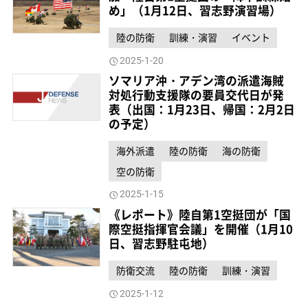
め」（1月12日、習志野演習場）
陸の防衛
訓練・演習
イベント
2025-1-20
ソマリア沖・アデン湾の派遣海賊
対処行動支援隊の要員交代日が発
表（出国：1月23日、帰国：2月2日
の予定）
海外派遣
陸の防衛
海の防衛
空の防衛
2025-1-15
《レポート》陸自第1空挺団が「国
際空挺指揮官会議」を開催（1月10
日、習志野駐屯地）
防衛交流
陸の防衛
訓練・演習
2025-1-12