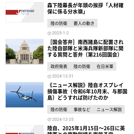
森下陸幕長が年頭の挨拶「人材確
保に係る分水嶺」
陸の防衛
要人の動き
2025-1-2
［国会答弁］南西諸島に配置され
た陸自部隊と米海兵隊新部隊に関
する質問と答弁（第216回国会）
政府発表
陸の防衛
在日米軍
2024-12-31
《ニュース解説》陸自オスプレイ
損傷事故（令和6年10月末、与那国
島）どうすれば防げたのか
陸の防衛
事故など
ニュース解説
2024-12-25
陸自、2025年1月15日～26日に英