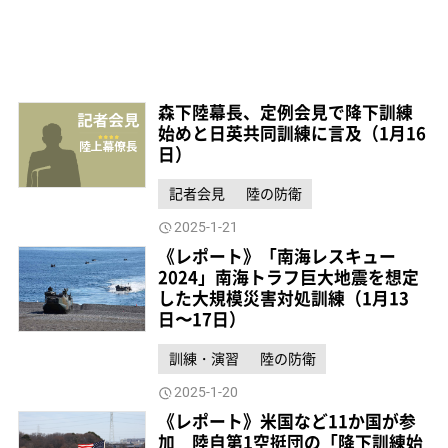
森下陸幕長、定例会見で降下訓練
始めと日英共同訓練に言及（1月16
日）
記者会見
陸の防衛
2025-1-21
《レポート》「南海レスキュー
2024」南海トラフ巨大地震を想定
した大規模災害対処訓練（1月13
日〜17日）
訓練・演習
陸の防衛
2025-1-20
《レポート》米国など11か国が参
加 陸自第1空挺団の「降下訓練始