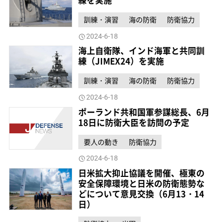
練を実施
訓練・演習
海の防衛
防衛協力
2024-6-18
海上自衛隊、インド海軍と共同訓
練（JIMEX24）を実施
訓練・演習
海の防衛
防衛協力
2024-6-18
ポーランド共和国軍参謀総長、6月
18日に防衛大臣を訪問の予定
要人の動き
防衛協力
2024-6-18
日米拡大抑止協議を開催、極東の
安全保障環境と日米の防衛態勢な
どについて意見交換（6月13・14
日）