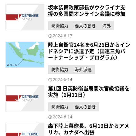
坂本装備政策部長がウクライナ支
援の多国間オンライン会議に参加
防衛協力
要人の動き
海外
2024-6-17
陸上自衛官24名を6月26日からイン
ドネシアに派遣予定（国連三角パ
ートナーシップ・プログラム）
防衛協力
海外派遣
2024-6-14
第1回 日英防衛当局間次官級協議を
実施（6月11日）
防衛協力
要人の動き
2024-6-14
森下陸上幕僚長、6月19日からアメ
リカ、カナダへ出張