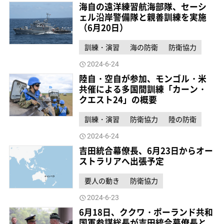
海自の遠洋練習航海部隊、セーシ
ェル沿岸警備隊と親善訓練を実施
（6月20日）
訓練・演習
海の防衛
防衛協力
2024-6-24
陸自・空自が参加、モンゴル・米
共催による多国間訓練「カーン・
クエスト24」の概要
訓練・演習
防衛協力
陸の防衛
2024-6-24
吉田統合幕僚長、6月23日からオー
ストラリアへ出張予定
要人の動き
防衛協力
2024-6-23
6月18日、ククワ・ポーランド共和
国軍参謀総長が吉田統合幕僚長と