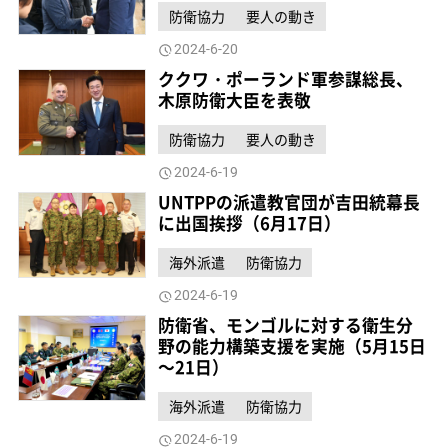
防衛協力
要人の動き
2024-6-20
ククワ・ポーランド軍参謀総長、
木原防衛大臣を表敬
防衛協力
要人の動き
2024-6-19
UNTPPの派遣教官団が吉田統幕長
に出国挨拶（6月17日）
海外派遣
防衛協力
2024-6-19
防衛省、モンゴルに対する衛生分
野の能力構築支援を実施（5月15日
～21日）
海外派遣
防衛協力
2024-6-19