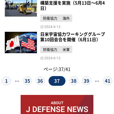
構築支援を実施（5月13日～6月4
日）
防衛協力
海外
2024-6-12
日米宇宙協力ワーキンググループ
第10回会合を開催（6月11日）
防衛協力
米軍
2024-6-12
ページ:37/41
37
1
35
36
38
39
41
…
…