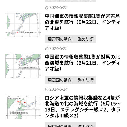
2024-6-25
中国海軍の情報収集艦1隻が宮古島
の北東を航行（6月22日、ドンディ
アオ級）
周辺国の動向
海の防衛
2024-6-25
中国軍の情報収集艦1隻が対馬の北
西海域を航行（6月21日、ドンディ
アオ級）
周辺国の動向
海の防衛
2024-6-24
ロシア海軍の情報収集艦など4隻が
北海道の北の海域を航行（6月15～
19日、ステレグシチー級×2、タラ
ンタルⅢ級×2）
周辺国の動向
海の防衛