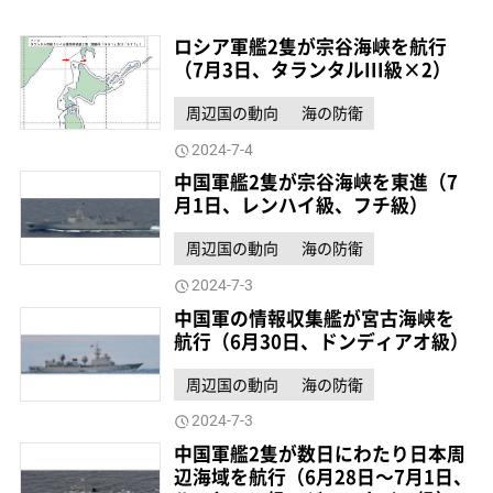
ロシア軍艦2隻が宗谷海峡を航行
（7月3日、タランタルIII級×2）
周辺国の動向
海の防衛
2024-7-4
中国軍艦2隻が宗谷海峡を東進（7
月1日、レンハイ級、フチ級）
周辺国の動向
海の防衛
2024-7-3
中国軍の情報収集艦が宮古海峡を
航行（6月30日、ドンディアオ級）
周辺国の動向
海の防衛
2024-7-3
中国軍艦2隻が数日にわたり日本周
辺海域を航行（6月28日～7月1日、