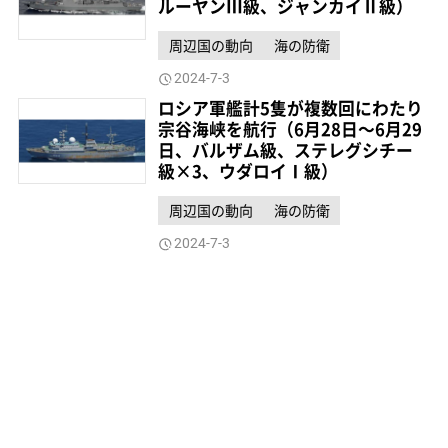
ルーヤンⅢ級、ジャンカイⅡ級）
周辺国の動向
海の防衛
2024-7-3
ロシア軍艦計5隻が複数回にわたり
宗谷海峡を航行（6月28日～6月29
日、バルザム級、ステレグシチー
級×3、ウダロイⅠ級）
周辺国の動向
海の防衛
2024-7-3