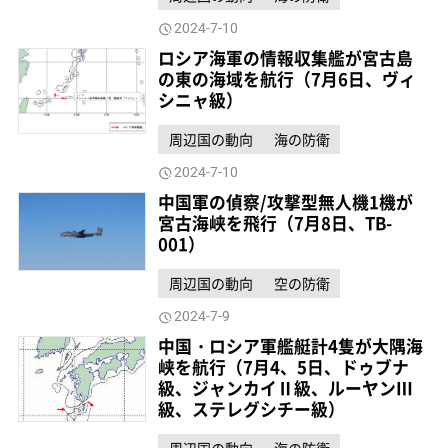
2024-7-10
ロシア海軍の情報収集艦が宮古島
の東の海域を航行（7月6日、ヴィ
シニャ級）
周辺国の動向
海の防衛
2024-7-10
中国軍の偵察/攻撃型無人機1機が
宮古海峡を飛行（7月8日、TB-
001）
周辺国の動向
空の防衛
2024-7-9
中国・ロシア軍艦艇計4隻が大隅海
峡を航行（7月4、5日、ドゥブナ
級、ジャンカイⅡ級、ルーヤンⅢ
級、ステレグシチー級）
周辺国の動向
海の防衛