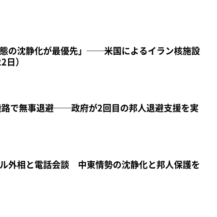
態の沈静化が最優先」──米国によるイラン核施設
22日）
陸路で無事退避──政府が2回目の邦人退避支援を実
ル外相と電話会談 中東情勢の沈静化と邦人保護を