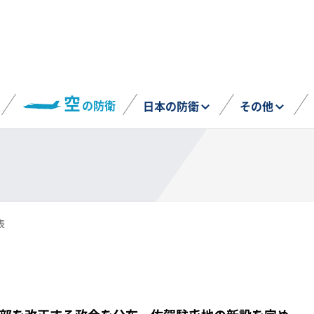
空
の防衛
日本の防衛
その他
表