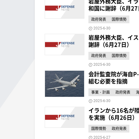
岩屋外務大臣、イラ
和国に謝辞（6月27
政府発表
国際情勢
2025-6-30
岩屋外務大臣、イス
謝辞（6月27日）
政府発表
国際情勢
2025-6-30
会計監査院が海自P
組む必要を指摘
事業・計画
政府発表
2025-6-30
イランから16名が
を実施（6月26日）
国際情勢
政府発表
2025-6-27