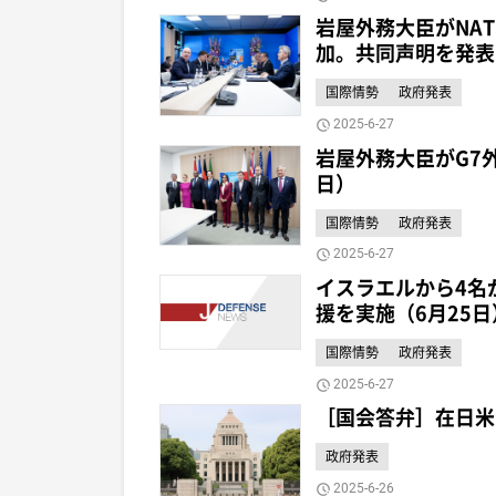
岩屋外務大臣がNA
加。共同声明を発表
国際情勢
政府発表
2025-6-27
岩屋外務大臣がG7
日）
国際情勢
政府発表
2025-6-27
イスラエルから4名
援を実施（6月25日
国際情勢
政府発表
2025-6-27
［国会答弁］在日米
政府発表
2025-6-26