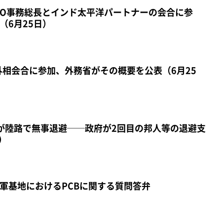
TO事務総長とインド太平洋パートナーの会合に参
（6月25日）
外相会合に参加、外務省がその概要を公表（6月25
が陸路で無事退避──政府が2回目の邦人等の退避支
）
軍基地におけるPCBに関する質問答弁