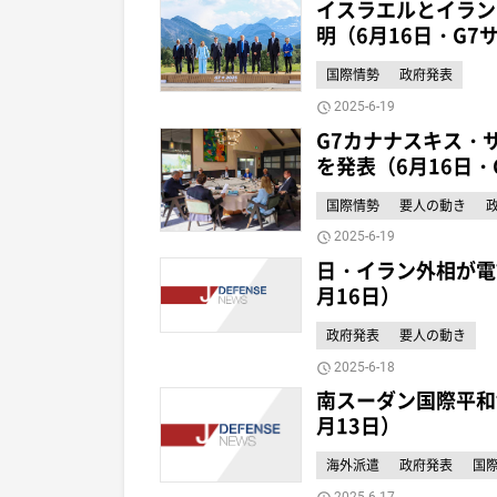
イスラエルとイラン
明（6月16日・G7
国際情勢
政府発表
2025-6-19
G7カナナスキス・
を発表（6月16日・
国際情勢
要人の動き
2025-6-19
日・イラン外相が電
月16日）
政府発表
要人の動き
2025-6-18
南スーダン国際平和
月13日）
海外派遣
政府発表
国
2025-6-17