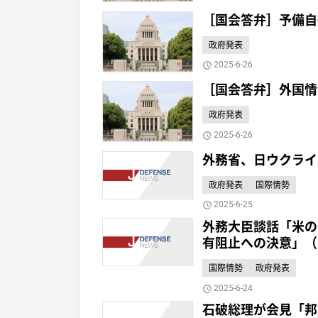
［国会答弁］予備自
政府発表
2025-6-26
［国会答弁］外国情
政府発表
2025-6-26
外務省、日ウクライ
政府発表
国際情勢
2025-6-25
外務大臣談話「米の
有阻止への決意」（
国際情勢
政府発表
2025-6-24
石破総理が会見「邦