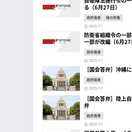
自衛隊法施行令の一
る（6月27日）
政府発表
陸の防衛
2025-7-1
防衛省組織令の一部
一部が改編（6月27
政府発表
2025-7-1
［国会答弁］沖縄に
政府発表
2025-7-1
［国会答弁］陸上自
弁
政府発表
2025-7-1