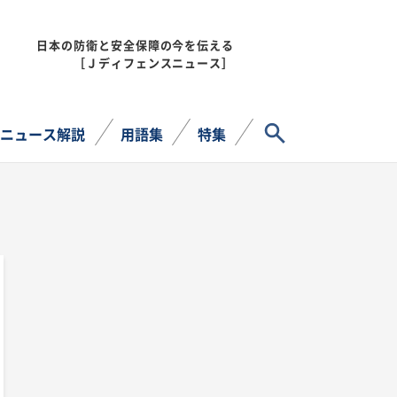
日本の防衛と安全保障の今を伝える
MENU
［Ｊディフェンスニュース］
サイト内検索
ニュース解説
用語集
特集